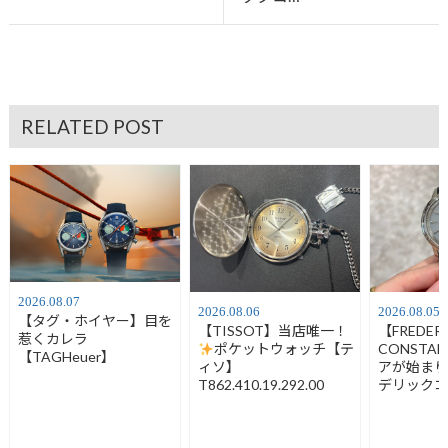
RELATED POST
2026.08.07
2026.08.06
2026.08.05
【タグ・ホイヤー】目を
【TISSOT】当店唯一！
【FREDER
惹くカレラ
ポケットウォッチ【テ
CONSTA
【TAGHeuer】
ィソ】
アが始ま
T862.410.19.292.00
デリック
FC-120LB3