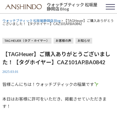
Skip
ウォッチブティック 松坂屋
to
静岡店 Blog
content
ウォッチブティック 松坂屋静岡店 Blog
>
【TAGHeuer】ご購入ありがとう
ございました！【タグホイヤー】CAZ101AP.BA0842
TAG HEUER（タグ・ホイヤー）
お客様の声
お知らせ
【TAGHeuer】ご購入ありがとうございまし
た！【タグホイヤー】CAZ101AP.BA0842
2025.03.01
皆様こんにちは！ウォッチブティックの稲葉です
本日はお客様に許可をいただき、掲載させていただきま
す！