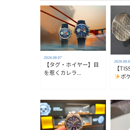
2026.08.07
2026.08.
【タグ・ホイヤー】目
【TI
を惹くカレラ
ポ
【TAGHeuer】
【テ
T862.