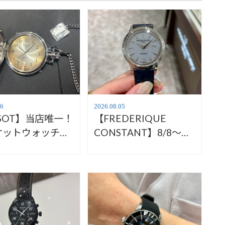
06
2026.08.05
SSOT】当店唯一！
【FREDERIQUE
ケットウォッチ
CONSTANT】8/8～フ
ィソ】
ェアが始まります！
410.19.292.00
【フレデリックコンス
タント】FC-120LB3S6