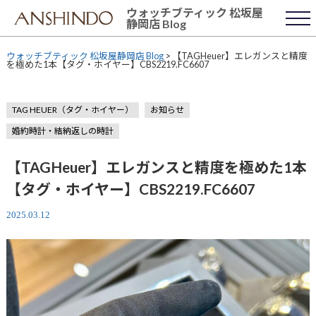
Skip
ウォッチブティック 松坂屋
to
静岡店 Blog
content
ウォッチブティック 松坂屋静岡店 Blog
>
【TAGHeuer】エレガンスと精度
を極めた1本【タグ・ホイヤー】CBS2219.FC6607
TAG HEUER（タグ・ホイヤー）
お知らせ
婚約時計・結納返しの時計
【TAGHeuer】エレガンスと精度を極めた1本
【タグ・ホイヤー】CBS2219.FC6607
2025.03.12