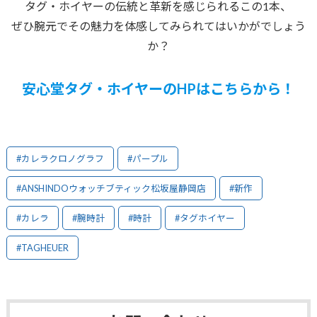
タグ・ホイヤーの伝統と革新を感じられるこの1本、
ぜひ腕元でその魅力を体感してみられてはいかがでしょう
か？
安心堂タグ・ホイヤーのHPはこちらから
！
#カレラクロノグラフ
#パープル
#ANSHINDOウォッチブティック松坂屋静岡店
#新作
#カレラ
#腕時計
#時計
#タグホイヤー
#TAGHEUER