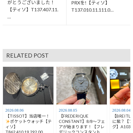
がとうございました！
PRXを!【ティソ】
【ティソ】T137.407.11.
T137.010.11.111.0…
…
RELATED POST
2026.08.06
2026.08.05
2026.08.04
【TISSOT】当店唯一！
【FREDERIQUE
【BREIT
ポケットウォッチ【テ
CONSTANT】8/8～フェ
に紫？【
ィソ】
アが始まります！【フレ
グ】A1032
T862.410.19.292.00
デリックコンスタント】