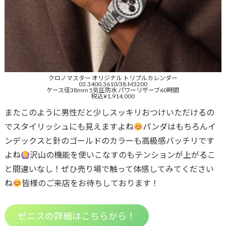
クロノマスター オリジナル トリプルカレンダー
03.3400.3610/38.M3200
ケース径38mm 5気圧防水 パワーリザーブ60時間
税込¥1,914,000
またこのように男性だと少しスッキリおつけいただけるの
でスタイリッシュにも見えますよね
パンダはもちろんイ
ンデックスと針のゴールドのカラーも高級感バッチリです
よね
沢山の機能を使いこなすのもテンションが上がるこ
と間違いなし！ぜひ売り場で触って体感してみてください
ね
皆様のご来店をお待ちしております！
ゼニスの詳細はこちらから！