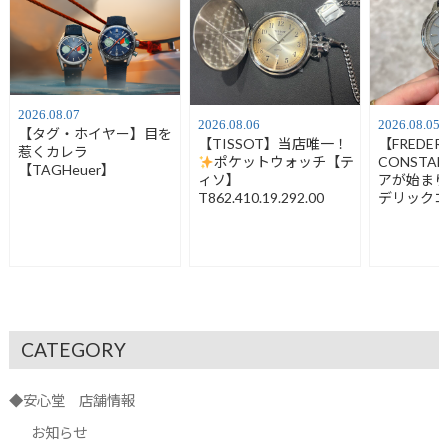
2026.08.07
2026.08.06
2026.08.05
【タグ・ホイヤー】目を
【TISSOT】当店唯一！
【FREDER
惹くカレラ
ポケットウォッチ【テ
CONSTA
【TAGHeuer】
ィソ】
アが始ま
T862.410.19.292.00
デリック
FC-120LB3
CATEGORY
◆安心堂 店舗情報
お知らせ