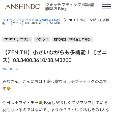
Skip
ウォッチブティック 松坂屋
to
静岡店 Blog
content
ウォッチブティック 松坂屋静岡店 Blog
>
【ZENITH】小さいながらも多機
能！【ゼニス】03.3400.3610/38.M3200
ZENITH（ゼニス）
お知らせ
婚約時計・結納返しの時計
【ZENITH】小さいながらも多機能！【ゼニ
ス】03.3400.3610/38.M3200
2025.03.14
みなさん、こんにちは！安心堂ウォッチブティックの森で
す
今日はホワイトデー
お返しが欲しくてソワソワしている
女性もいるのではないでしょうか？？という私もその1人な