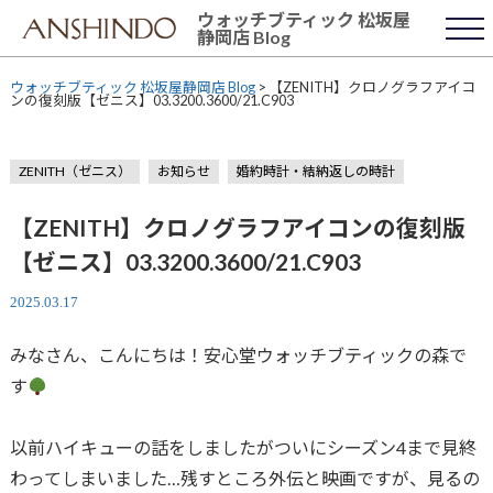
Skip
ウォッチブティック 松坂屋
to
静岡店 Blog
content
ウォッチブティック 松坂屋静岡店 Blog
>
【ZENITH】クロノグラフアイコ
ンの復刻版【ゼニス】03.3200.3600/21.C903
ZENITH（ゼニス）
お知らせ
婚約時計・結納返しの時計
【ZENITH】クロノグラフアイコンの復刻版
【ゼニス】03.3200.3600/21.C903
2025.03.17
みなさん、こんにちは！安心堂ウォッチブティックの森で
す
以前ハイキューの話をしましたがついにシーズン4まで見終
わってしまいました…残すところ外伝と映画ですが、見るの