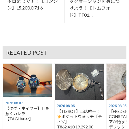
本日までです！【ロンジ
ックオーシャンを身につ
ン】L5.200.0.71.6
けよう！【トムフォー
ド】TF01…
RELATED POST
2026.08.07
2026.08.06
2026.08.05
【タグ・ホイヤー】目を
【TISSOT】当店唯一！
【FREDER
惹くカレラ
ポケットウォッチ【テ
CONSTA
【TAGHeuer】
ィソ】
アが始ま
T862.410.19.292.00
デリック