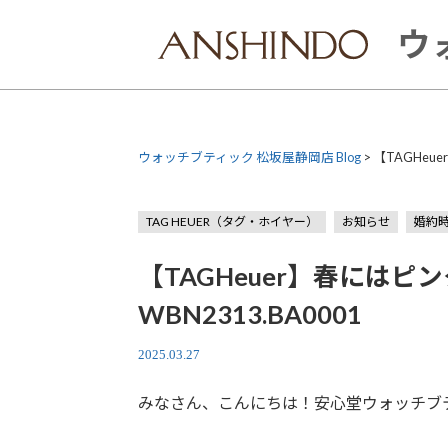
Skip
to
ウ
content
ウォッチブティック 松坂屋静岡店 Blog
>
【TAGHeu
TAG HEUER（タグ・ホイヤー）
お知らせ
婚約
【TAGHeuer】春にはピ
WBN2313.BA0001
2025.03.27
みなさん、こんにちは！安心堂ウォッチブ