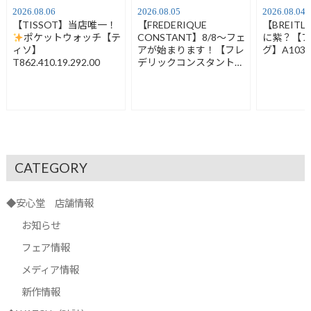
2026.08.06
2026.08.05
2026.08.04
【TISSOT】当店唯一！
【FREDERIQUE
【BREIT
ポケットウォッチ【テ
CONSTANT】8/8～フェ
に紫？【
ィソ】
アが始まります！【フレ
グ】A1032
T862.410.19.292.00
デリックコンスタント】
FC-120LB3S6
CATEGORY
◆安心堂 店舗情報
お知らせ
フェア情報
メディア情報
新作情報