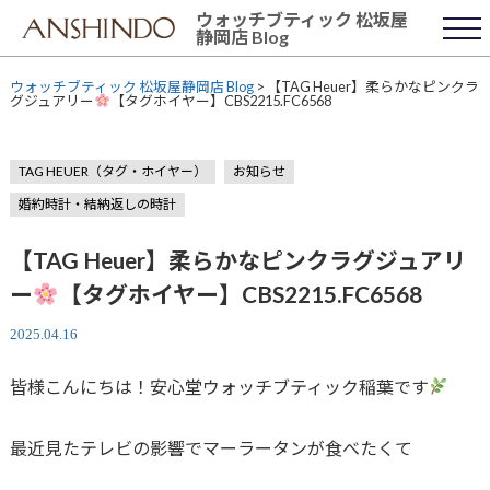
Skip
ウォッチブティック 松坂屋
to
静岡店 Blog
content
ウォッチブティック 松坂屋静岡店 Blog
>
【TAG Heuer】柔らかなピンクラ
グジュアリー
【タグホイヤー】CBS2215.FC6568
TAG HEUER（タグ・ホイヤー）
お知らせ
婚約時計・結納返しの時計
【TAG Heuer】柔らかなピンクラグジュアリ
ー
【タグホイヤー】CBS2215.FC6568
2025.04.16
皆様こんにちは！安心堂ウォッチブティック稲葉です
最近見たテレビの影響でマーラータンが食べたくて