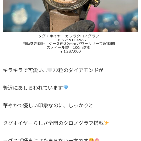
タグ・ホイヤー カレラクロノグラフ
CBS2215.FC6568
自動巻き時計 ケース径 39 mm パワーリザーブ80時間
スティール製 100m防水
¥ 1,287,000
キラキラで可愛い…
72粒のダイアモンドが
贅沢にあしらわれています
華やかで優しい印象なのに、しっかりと
タグホイヤーらしさ全開のクロノグラフ搭載
ラグスポ好きにはたまらない一本です