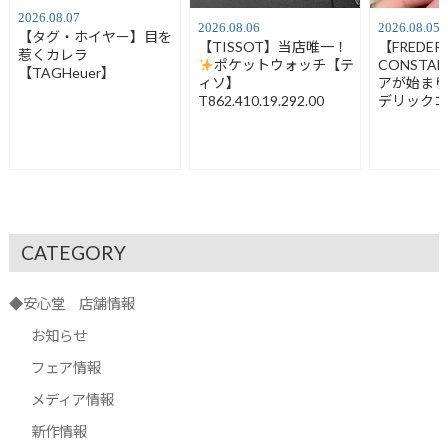
2026.08.07
2026.08.06
2026.08.05
【タグ・ホイヤー】目を
【TISSOT】当店唯一！
【FREDER
惹くカレラ
ポケットウォッチ【テ
CONSTA
【TAGHeuer】
ィソ】
アが始ま
T862.410.19.292.00
デリック
FC-120LB3
CATEGORY
◆安心堂 店舗情報
お知らせ
フェア情報
メディア情報
新作情報