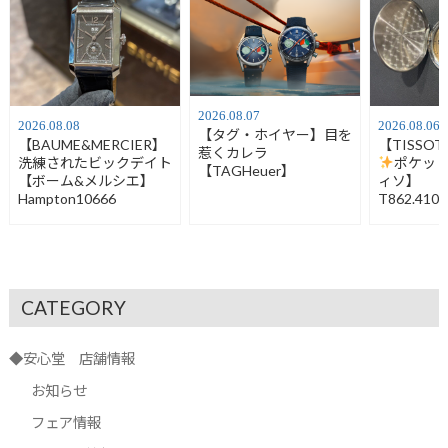
2026.08.07
2026.08.08
2026.08.06
【タグ・ホイヤー】目を
【BAUME&MERCIER】
【TISSO
惹くカレラ
洗練されたビックデイト
ポケッ
【TAGHeuer】
【ボーム&メルシエ】
ィソ】
Hampton10666
T862.410.
CATEGORY
◆安心堂 店舗情報
お知らせ
フェア情報