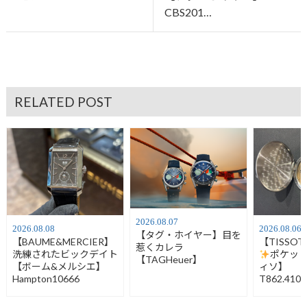
CBS201…
RELATED POST
2026.08.07
2026.08.08
2026.08.06
【タグ・ホイヤー】目を
【BAUME&MERCIER】
【TISSO
惹くカレラ
洗練されたビックデイト
ポケッ
【TAGHeuer】
【ボーム&メルシエ】
ィソ】
Hampton10666
T862.410.