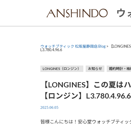
Skip
to
ウ
content
ウォッチブティック 松坂屋静岡店 Blog
>
【LONGI
L3.780.4.96.6
LONGINES（ロンジン）
お知らせ
婚約時計・結
【LONGINES】この夏
【ロンジン】L3.780.4.96.
2025.06.05
皆様こんにちは！安心堂ウォッチブティッ