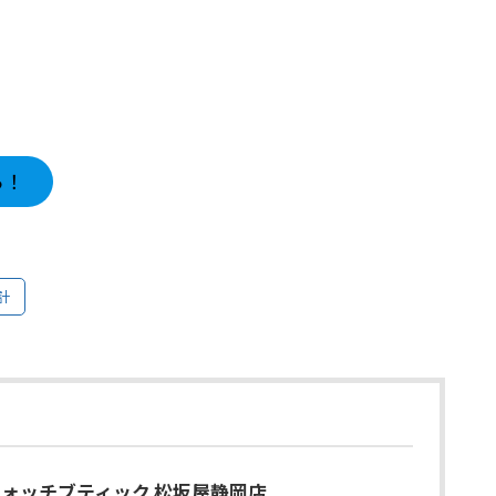
ら！
計
O ウォッチブティック 松坂屋静岡店