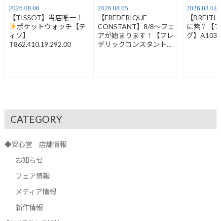
2026.08.06
2026.08.05
2026.08.04
【TISSOT】当店唯一！
【FREDERIQUE
【BREIT
ポケットウォッチ【テ
CONSTANT】8/8～フェ
に紫？【
ィソ】
アが始まります！【フレ
グ】A1032
T862.410.19.292.00
デリックコンスタント】
FC-120LB3S6
CATEGORY
◆安心堂 店舗情報
お知らせ
フェア情報
メディア情報
新作情報