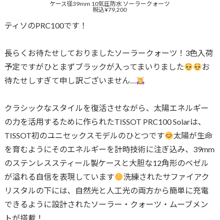
ケース径39mm 10気圧防水 ソーラークォーツ
税込¥79,200
ティソのPRC100です！
長らくお待たせしておりましたソーラークォーツ！3色入荷
予定ですがひとまずブラックが入ってまいりました
お
待たせしすぎて申し訳ございません…
クラシックなスタイルを復活させながら、太陽エネルギー
の力を活用するために作られたTISSOT PRC100 Solarは、
TISSOT初のユニセックスモデルのひとつです
太陽が生命
を育むようにそのエネルギーを計時技術に注ぎ込み、39mm
のステンレススティール製ケースと大胆な12角形のベゼル
が溢れる自信を表現しています
洗練されたサファイアク
リスタルの下には、自然光と人工光の両方から簡単に充電
できるように設計されたソーラー・クォーツ・ムーブメン
トが搭載！