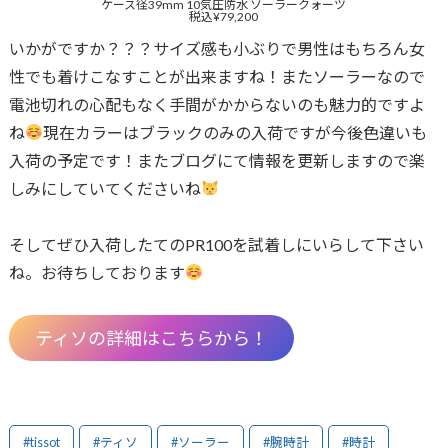
ケース径39mm 10気圧防水 ソーラークォーツ
税込¥79,200
いかがですか？？？サイズ感も小ぶりで男性はもちろん女
性でも着けこなすことが出来ますね！またソーラーなので
電池切れの心配もなく手間がかからないのも魅力的ですよ
ね
現在カラーはブラックのみの入荷ですが今後色違いも
入荷の予定です！またブログにて情報を更新しますので楽
しみにしていてくださいね
そしてぜひ入荷したてのPR100を試着しにいらして下さい
ね。お待ちしております
ティソの詳細はこちらから！
#tissot
#ティソ
#ソーラー
#腕時計
#時計