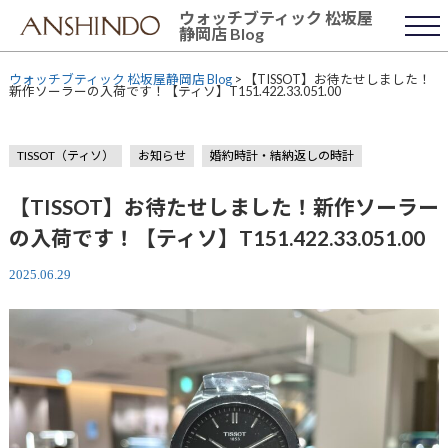
Skip
ウォッチブティック 松坂屋
to
静岡店 Blog
content
ウォッチブティック 松坂屋静岡店 Blog
>
【TISSOT】お待たせしました！
新作ソーラーの入荷です！【ティソ】T151.422.33.051.00
TISSOT（ティソ）
お知らせ
婚約時計・結納返しの時計
【TISSOT】お待たせしました！新作ソーラー
の入荷です！【ティソ】T151.422.33.051.00
2025.06.29