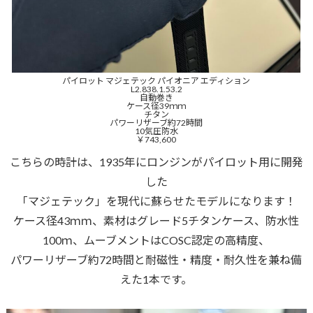
パイロット マジェテック パイオニア エディション
L2.838.1.53.2
自動巻き
ケース径39ｍｍ
チタン
パワーリザーブ約72時間
10気圧防水
￥743,600
こちらの時計は、1935年にロンジンがパイロット用に開発
した
「マジェテック」を現代に蘇らせたモデルになります！
ケース径43ｍｍ、素材はグレード5チタンケース、防水性
100ｍ、ムーブメントはCOSC認定の高精度、
パワーリザーブ約72時間と耐磁性・精度・耐久性を兼ね備
えた1本です。