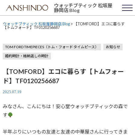
Skip
ウォッチブティック 松坂屋
to
静岡店 Blog
content
ウォッチブティック 松坂屋静岡店 Blog
>
【TOMFORD】エコに暮らす
【トムフォード】TF0120256687
TOM FORD TIMEPIECES（トム・フォード タイムピース）
お知らせ
婚約時計・結納返しの時計
【TOMFORD】エコに暮らす【トムフォー
ド】TF0120256687
2025.07.19
みなさん、こんにちは！安心堂ウォッチブティックの森で
す
半年ぶりにいつもの友達と友達の中華屋さんに行ってきま