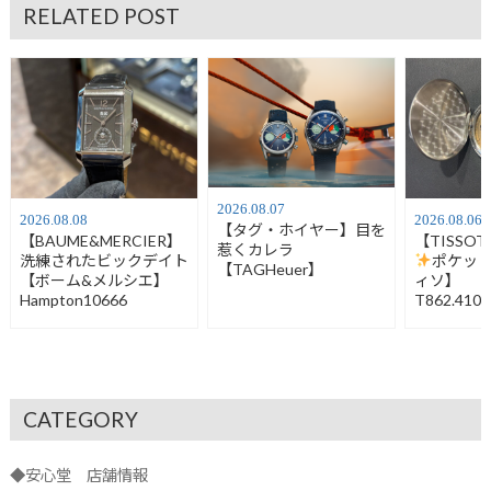
RELATED POST
2026.08.07
2026.08.08
2026.08.06
【タグ・ホイヤー】目を
【BAUME&MERCIER】
【TISSO
惹くカレラ
洗練されたビックデイト
ポケッ
【TAGHeuer】
【ボーム&メルシエ】
ィソ】
Hampton10666
T862.410.
CATEGORY
◆安心堂 店舗情報