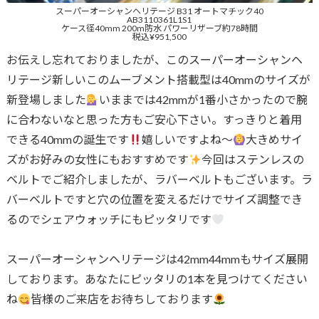
スーパーオーシャンヘリテージ B31 オートマチック40
AB3110361L1S1
ケース径40mm 200m防水 パワーリザーブ約78時間
税込¥951,500
お伝えし忘れておりましたが、このスーパーオーシャンヘ
リテージ新しいこのムーブメント搭載型は40mmのサイズが
新登場しました
いままでは42mmが1番小さかったので腕
に合わないなと思った方もご安心下さい。すっきりと着用
できる40mmの誕生です
嬉しいですよね〜
大きめサイ
ズがお好みの女性にもおすすめです
今回はステンレスの
ベルトでご紹介しましたが、ラバーベルトもございます。ラ
バーベルトですと穴の位置を変えるだけでサイズ調整でき
るのでシェアウォッチにもピッタリです
スーパーオーシャンヘリテージは42mm44mmもサイズ展開
しております。あなたにピッタリの1本を見つけてください
ね
皆様のご来店をお待ちしております