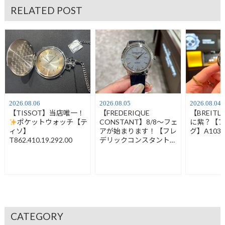
RELATED POST
2026.08.06
2026.08.05
2026.08.04
【TISSOT】当店唯一！
【FREDERIQUE
【BREIT
ポケットウォッチ【テ
CONSTANT】8/8～フェ
に紫？【
ィソ】
アが始まります！【フレ
グ】A1032
T862.410.19.292.00
デリックコンスタント】
FC-120LB3S6
CATEGORY