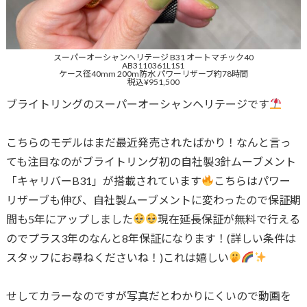
スーパーオーシャンヘリテージ B31 オートマチック40
AB3110361L1S1
ケース径40mm 200m防水 パワーリザーブ約78時間
税込¥951,500
ブライトリングのスーパーオーシャンヘリテージです
こちらのモデルはまだ最近発売されたばかり！なんと言っ
ても注目なのがブライトリング初の自社製3針ムーブメント
「キャリバーB31」が搭載されています
こちらはパワー
リザーブも伸び、自社製ムーブメントに変わったので保証期
間も5年にアップしました
現在延長保証が無料で行える
のでプラス3年のなんと8年保証になります！(詳しい条件は
スタッフにお尋ねくださいね！)これは嬉しい
せしてカラーなのですが写真だとわかりにくいので動画を