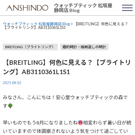
Skip
ウォッチブティック 松坂屋
to
静岡店 Blog
content
ウォッチブティック 松坂屋静岡店 Blog
>
【BREITLING】何色に見える？
【ブライトリング】AB3110361L1S1
BREITLING（ブライトリング）
婚約時計・結納返しの時計
【BREITLING】何色に見える？【ブライトリ
ング】AB3110361L1S1
2025.08.02
みなさん、こんにちは！安心堂ウォッチブティックの森で
す
早いものでもう8月になりましたね
相変わらず暑い日が続
いていますので体調崩されないよう気をつけて過ごしてい