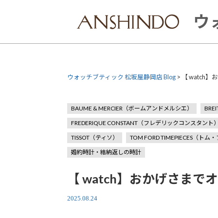
Skip
to
ウ
content
ウォッチブティック 松坂屋静岡店 Blog
>
【 watc
BAUME & MERCIER（ボームアンドメルシエ）
BR
FREDERIQUE CONSTANT（フレデリックコンスタント
TISSOT（ティソ）
TOM FORD TIMEPIECES（
婚約時計・結納返しの時計
【 watch】おかげさま
2025.08.24