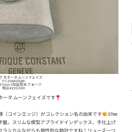
ク モネータ ムーンフェイズ
FC-206N3S6B
37mm 5気圧防水 クォーツ
税込¥220,000
ネータ ムーンフェイズです
様（コインエッジ）がコレクション名の由来です
37㎜
字盤。スリムな楔型アプライドインデックス、手仕上げ
クラシカルながらも個性的な時計ですね！リューズ一つ