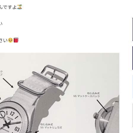
んですよ
い
さい