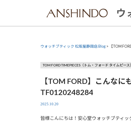
Skip
to
ウ
content
ウォッチブティック 松坂屋静岡店 Blog
>
【TOM F
TOM FORD TIMEPIECES（トム・フォード タイムピース
【TOM FORD】こんな
TF0120248284
2025.10.20
皆様こんにちは！安心堂ウォッチブティッ