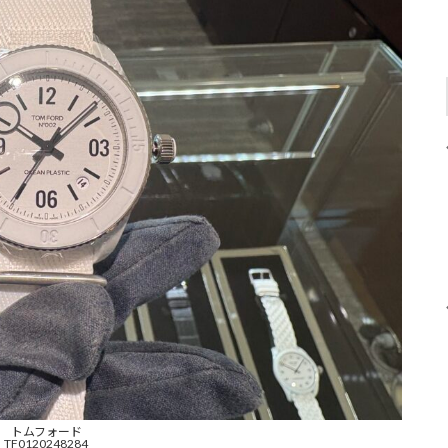
トムフォード
TF0120248284