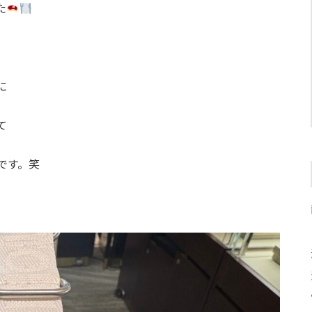
た
に
て
です。笑