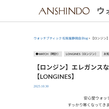
Skip
to
ウ
content
ウォッチブティック 松坂屋静岡店 Blog
>
【ロンジン】
◆WATCH（時計）
LONGINES（ロンジン）
お
【ロンジン】エレガンス
【LONGINES】
2025.10.30
安心堂ウォッ
すっかり寒くなってき