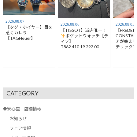
2026.08.07
2026.08.06
2026.08.05
【タグ・ホイヤー】目を
【TISSOT】当店唯一！
【FREDER
惹くカレラ
ポケットウォッチ【テ
CONSTA
【TAGHeuer】
ィソ】
アが始ま
T862.410.19.292.00
デリック
FC-120LB3
CATEGORY
◆安心堂 店舗情報
お知らせ
フェア情報