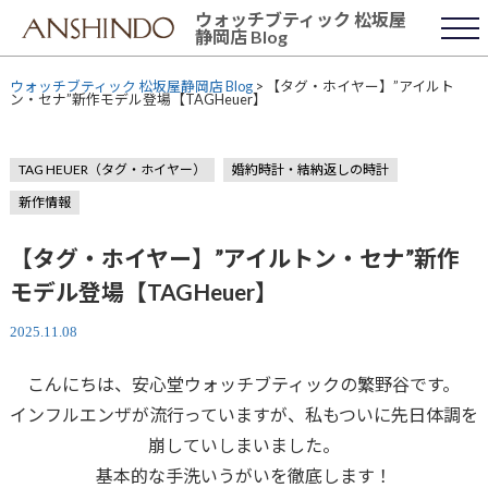
Skip
ウォッチブティック 松坂屋
to
静岡店 Blog
content
ウォッチブティック 松坂屋静岡店 Blog
>
【タグ・ホイヤー】”アイルト
ン・セナ”新作モデル登場【TAGHeuer】
TAG HEUER（タグ・ホイヤー）
婚約時計・結納返しの時計
新作情報
【タグ・ホイヤー】”アイルトン・セナ”新作
モデル登場【TAGHeuer】
2025.11.08
こんにちは、安心堂ウォッチブティックの繁野谷です。
インフルエンザが流行っていますが、私もついに先日体調を
崩していしまいました。
基本的な手洗いうがいを徹底します！