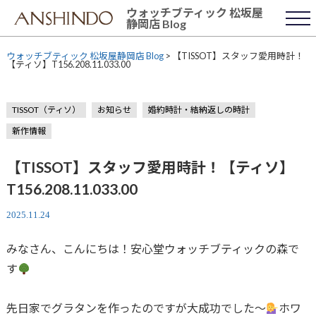
Skip
ウォッチブティック 松坂屋
to
静岡店 Blog
content
ウォッチブティック 松坂屋静岡店 Blog
>
【TISSOT】スタッフ愛用時計！
【ティソ】T156.208.11.033.00
TISSOT（ティソ）
お知らせ
婚約時計・結納返しの時計
新作情報
【TISSOT】スタッフ愛用時計！【ティソ】
T156.208.11.033.00
2025.11.24
みなさん、こんにちは！安心堂ウォッチブティックの森で
す
先日家でグラタンを作ったのですが大成功でした〜
ホワ