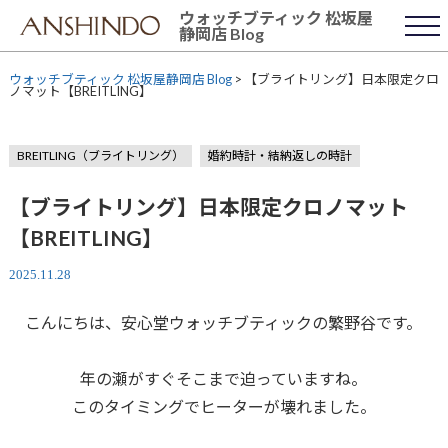
Skip
ウォッチブティック 松坂屋
to
静岡店 Blog
content
ウォッチブティック 松坂屋静岡店 Blog
>
【ブライトリング】日本限定クロ
ノマット【BREITLING】
BREITLING（ブライトリング）
婚約時計・結納返しの時計
【ブライトリング】日本限定クロノマット
【BREITLING】
2025.11.28
こんにちは、安心堂ウォッチブティックの繁野谷です。
年の瀬がすぐそこまで迫っていますね。
このタイミングでヒーターが壊れました。