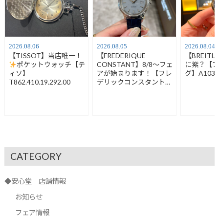
2026.08.06
2026.08.05
2026.08.04
【TISSOT】当店唯一！
【FREDERIQUE
【BREIT
ポケットウォッチ【テ
CONSTANT】8/8～フェ
に紫？【
ィソ】
アが始まります！【フレ
グ】A1032
T862.410.19.292.00
デリックコンスタント】
FC-120LB3S6
CATEGORY
◆安心堂 店舗情報
お知らせ
フェア情報