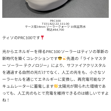
PRC100
T151.822.22.111.00
ケース径34mm ソーラークォーツ 10気圧防水
税込¥84,700
ティソのPRC100です
光からエネルギーを得るPRC100 ソーラーはティソの革新の
新時代を築くコレクションです
先進の「ライトマスタ
ー ソーラー テクノロジー」により、サファイアクリスタル
を通過する自然の光だけでなく、人工の光をも、小さなソ
ーラーセルを通じてエネルギーに変換し、再充電可能なア
キュムレーターに蓄電します
太陽光が限られた環境であ
っても、人工光のもとで充電を維持できるのは嬉しいですよ
ね！