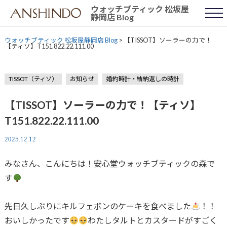
Skip
ウォッチブティック 松坂屋
to
静岡店 Blog
content
ウォッチブティック 松坂屋静岡店 Blog
>
【TISSOT】ソーラーの力で！
【ティソ】T151.822.22.111.00
TISSOT（ティソ）
お知らせ
婚約時計・結納返しの時計
【TISSOT】ソーラーの力で！【ティソ】
T151.822.22.111.00
2025.12.12
みなさん、こんにちは！安心堂ウォッチブティックの森で
す
先日久しぶりにキルフェボンのケーキを食べました
！！
おいしかったです
わたしタルトとカスタードがすごく