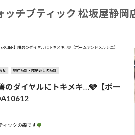
ォッチブティック 松坂屋静岡店 
&MERCIER】紺碧のダイヤルにトキメキ…🩵【ボームアンドメルシエ】
らせ
婚約時計・結納返しの時計
】紺碧のダイヤルにトキメキ…🩵【ボー
10612
ティックの森です