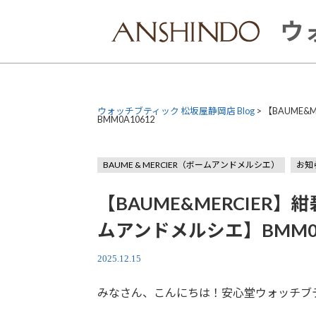
Skip
to
ウ
content
ウォッチブティック 松坂屋静岡店 Blog
>
【BAUME
BMM0A10612
BAUME & MERCIER（ボームアンドメルシエ）
お知
【BAUME&MERCIER
ムアンドメルシエ】BMM0A
2025.12.15
みなさん、こんにちは！安心堂ウォッチブ