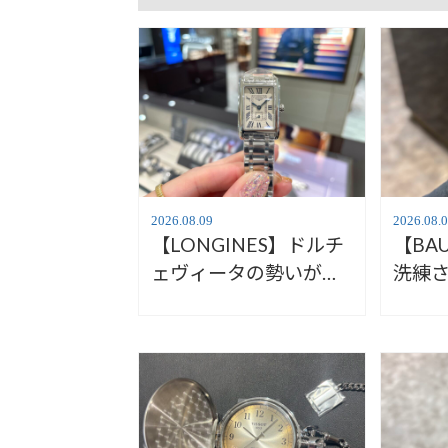
2026.08.09
2026.08.
【LONGINES】ドルチ
【BA
ェヴィータの勢いがす
洗練
ごい！【ロンジン】
ト【
L5.255.4.71.6
エ】Ha