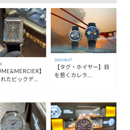
2026.08.07
08
【タグ・ホイヤー】目
UME&MERCIER】
を惹くカレラ
されたビックデイ
【TAGHeuer】
ボーム&メルシ
mpton10666