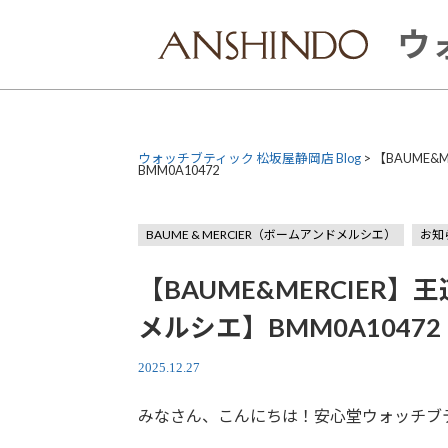
Skip
to
ウ
content
ウォッチブティック 松坂屋静岡店 Blog
>
【BAUME&
BMM0A10472
BAUME & MERCIER（ボームアンドメルシエ）
お知
【BAUME&MERCIER
メルシエ】BMM0A10472
2025.12.27
みなさん、こんにちは！安心堂ウォッチブ