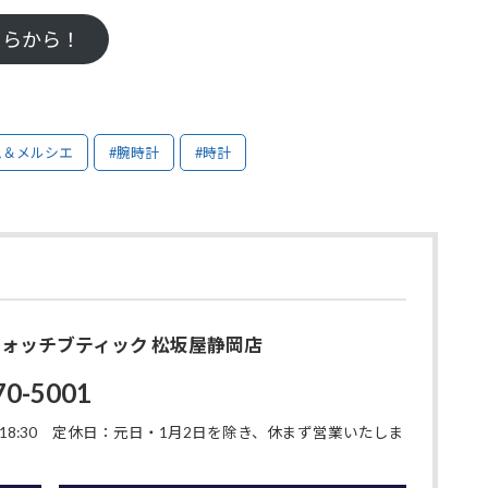
ちらから！
ム＆メルシエ
#腕時計
#時計
O ウォッチブティック 松坂屋静岡店
70-5001
8:30
定休日：元日・1月2日を除き、休まず営業いたしま