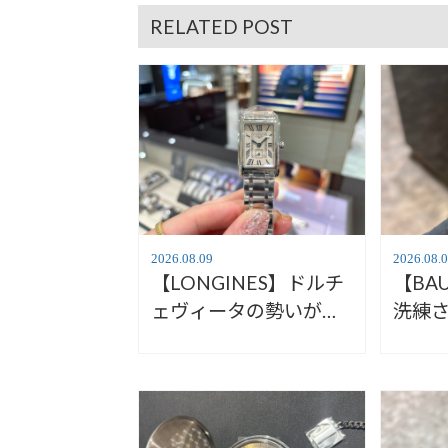
RELATED POST
2026.08.09
2026.08.
【LONGINES】ドルチ
【BA
ェヴィータの勢いがす
洗練
ごい！【ロンジン】
ト【
L5.255.4.71.6
エ】Ha