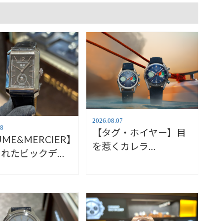
2026.08.07
08
【タグ・ホイヤー】目
UME&MERCIER】
を惹くカレラ
されたビックデイ
【TAGHeuer】
ボーム&メルシ
mpton10666