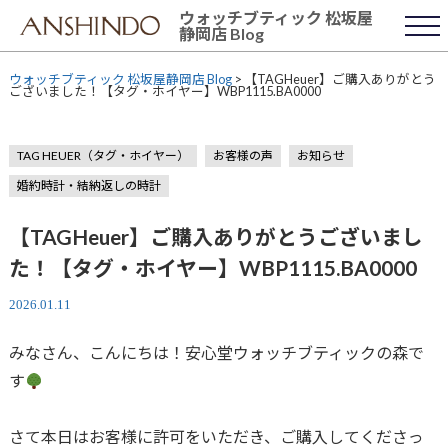
Skip
ウォッチブティック 松坂屋
to
静岡店 Blog
content
ウォッチブティック 松坂屋静岡店 Blog
>
【TAGHeuer】ご購入ありがとう
ございました！【タグ・ホイヤー】WBP1115.BA0000
TAG HEUER（タグ・ホイヤー）
お客様の声
お知らせ
婚約時計・結納返しの時計
【TAGHeuer】ご購入ありがとうございまし
た！【タグ・ホイヤー】WBP1115.BA0000
2026.01.11
みなさん、こんにちは！安心堂ウォッチブティックの森で
す
さて本日はお客様に許可をいただき、ご購入してくださっ