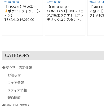
2026.08.06
2026.08.05
2026.08.04
【TISSOT】当店唯一！
【FREDERIQUE
【BREIT
ポケットウォッチ【テ
CONSTANT】8/8～フェ
に紫？【
ィソ】
アが始まります！【フレ
グ】A1032
T862.410.19.292.00
デリックコンスタント】
FC-120LB3S6
CATEGORY
◆安心堂 店舗情報
お知らせ
フェア情報
メディア情報
新作情報
◆WATCH（時計）