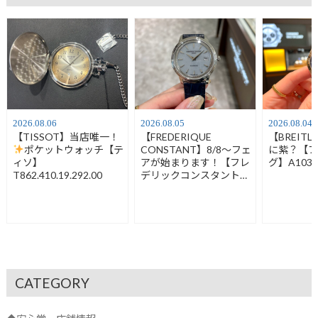
2026.08.06
2026.08.05
2026.08.04
【TISSOT】当店唯一！
【FREDERIQUE
【BREIT
ポケットウォッチ【テ
CONSTANT】8/8～フェ
に紫？【
ィソ】
アが始まります！【フレ
グ】A1032
T862.410.19.292.00
デリックコンスタント】
FC-120LB3S6
CATEGORY