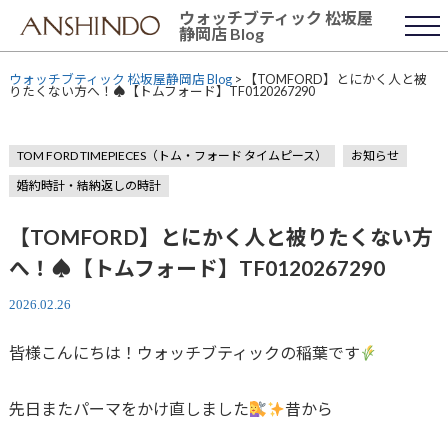
Skip
ウォッチブティック 松坂屋
to
静岡店 Blog
content
ウォッチブティック 松坂屋静岡店 Blog
>
【TOMFORD】とにかく人と被
りたくない方へ！♠️【トムフォード】TF0120267290
TOM FORD TIMEPIECES（トム・フォード タイムピース）
お知らせ
婚約時計・結納返しの時計
【TOMFORD】とにかく人と被りたくない方
へ！♠️【トムフォード】TF0120267290
2026.02.26
皆様こんにちは！ウォッチブティックの稲葉です
先日またパーマをかけ直しました
昔から