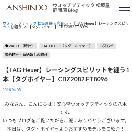
Skip
ウォッチブティック 松坂屋
to
静岡店 Blog
content
ウォッチブティック 松坂屋静岡店 Blog
>
【TAG Heuer】レーシングスピリ
ットを纏う1本【タグホイヤー】CBZ2082.FT8096
◆WATCH（時計）
TAG HEUER（タグ・ホイヤー）
お知らせ
婚約時計・結納返しの時計
【TAG Heuer】レーシングスピリットを纏う1
本【タグホイヤー】CBZ2082.FT8096
2026.04.05
みなさん、こんにちは！安心堂ウォッチブティックの八木
です。
いつもブログをご覧いただき、誠にありがとうございます。
本日は、タグ・ホイヤーよりおすすめモデルをご紹介！