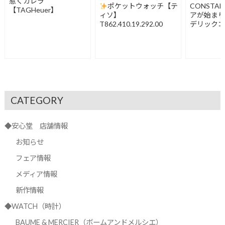
惹くカレラ
ポケットウォッチ【テ
CONSTA
【TAGHeuer】
ィソ】
アが始ま
T862.410.19.292.00
デリック
FC-120LB3
CATEGORY
◆安心堂 店舗情報
お知らせ
フェア情報
メディア情報
新作情報
◆WATCH（時計）
BAUME & MERCIER（ボームアンドメルシエ）