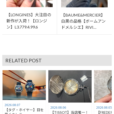
【LONGINES】大注目の
【BAUME&MERCIER】
新作が入荷！【ロンジ
白黒の品格【ボームアン
ン】L3.779.4.99.6
ドメルシエ】RIVI…
RELATED POST
2026.08.07
2026.08.06
2026.08.05
【タグ・ホイヤー】目を
【TISSOT】当店唯一！
【FREDER