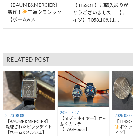
【BAUME&MERCIER】
【TISSOT】ご購入ありが
新作！
王道クラシック
とうございました！【テ
【ボーム&メ…
ィソ】T058.109.11.…
RELATED POST
2026.08.07
2026.08.08
2026.08.06
【タグ・ホイヤー】目を
【BAUME&MERCIER】
【TISSO
惹くカレラ
洗練されたビックデイト
ポケッ
【TAGHeuer】
【ボーム&メルシエ】
ィソ】