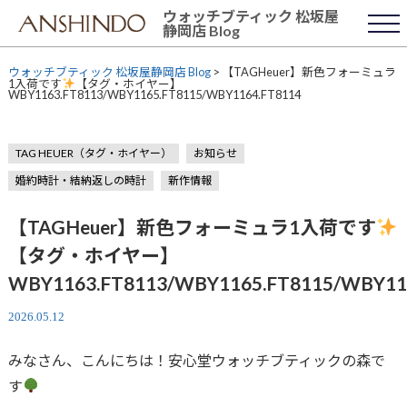
Skip
ウォッチブティック 松坂屋
to
静岡店 Blog
content
ウォッチブティック 松坂屋静岡店 Blog
>
【TAGHeuer】新色フォーミュラ
1入荷です
【タグ・ホイヤー】
WBY1163.FT8113/WBY1165.FT8115/WBY1164.FT8114
TAG HEUER（タグ・ホイヤー）
お知らせ
婚約時計・結納返しの時計
新作情報
【TAGHeuer】新色フォーミュラ1入荷です
【タグ・ホイヤー】
WBY1163.FT8113/WBY1165.FT8115/WBY11
2026.05.12
みなさん、こんにちは！安心堂ウォッチブティックの森で
す