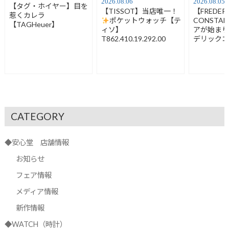
2026.08.06
2026.08.05
【タグ・ホイヤー】目を
【TISSOT】当店唯一！
【FREDER
惹くカレラ
ポケットウォッチ【テ
CONSTA
【TAGHeuer】
ィソ】
アが始ま
T862.410.19.292.00
デリック
FC-120LB3
CATEGORY
◆安心堂 店舗情報
お知らせ
フェア情報
メディア情報
新作情報
◆WATCH（時計）