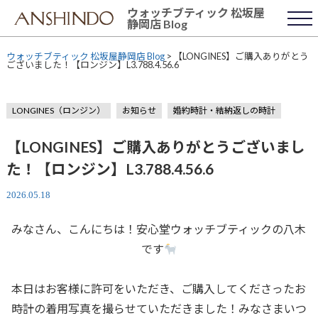
Skip
ウォッチブティック 松坂屋
to
静岡店 Blog
content
ウォッチブティック 松坂屋静岡店 Blog
>
【LONGINES】ご購入ありがとう
ございました！【ロンジン】L3.788.4.56.6
LONGINES（ロンジン）
お知らせ
婚約時計・結納返しの時計
【LONGINES】ご購入ありがとうございまし
た！【ロンジン】L3.788.4.56.6
2026.05.18
みなさん、こんにちは！安心堂ウォッチブティックの八木
です
本日はお客様に許可をいただき、ご購入してくださったお
時計の着用写真を撮らせていただきました！みなさまいつ