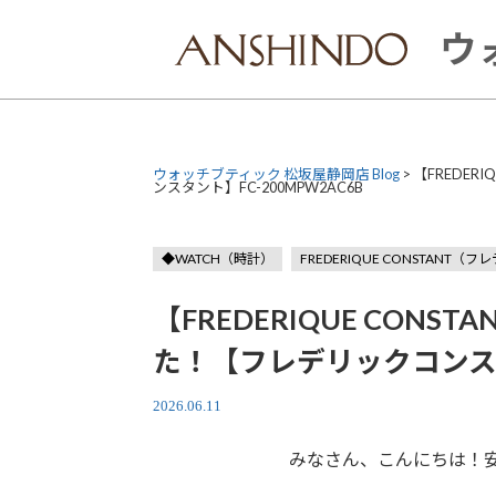
Skip
to
ウ
content
ウォッチブティック 松坂屋静岡店 Blog
>
【FREDE
ンスタント】FC-200MPW2AC6B
◆WATCH（時計）
FREDERIQUE CONSTANT
【FREDERIQUE CON
た！【フレデリックコンスタン
2026.06.11
みなさん、こんにちは！