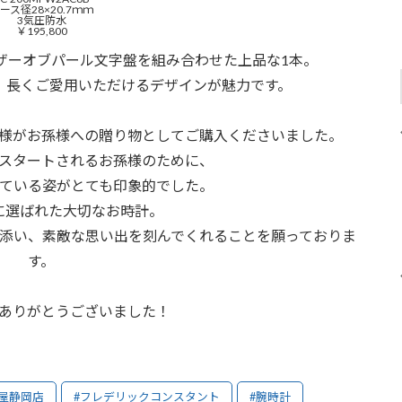
ース径28×20.7ｍｍ
3気圧防水
￥195,800
ザーオブパール文字盤を組み合わせた上品な1本。
、長くご愛用いただけるデザインが魅力です。
様がお孫様への贈り物としてご購入くださいました。
スタートされるお孫様のために、
ている姿がとても印象的でした。
に選ばれた大切なお時計。
添い、素敵な思い出を刻んでくれることを願っておりま
す。
ありがとうございました！
屋静岡店
#フレデリックコンスタント
#腕時計