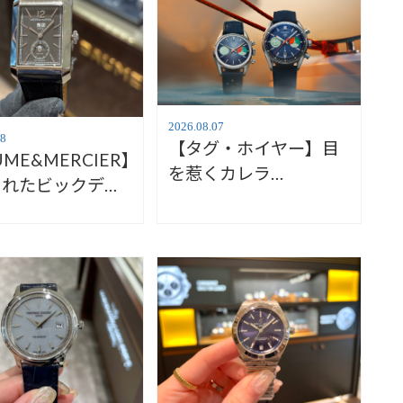
2026.08.07
08
【タグ・ホイヤー】目
UME&MERCIER】
を惹くカレラ
されたビックデイ
【TAGHeuer】
ボーム&メルシ
mpton10666