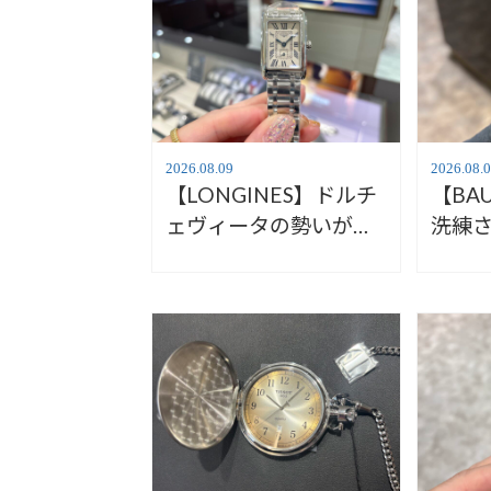
2026.08.09
2026.08.
【LONGINES】ドルチ
【BA
ェヴィータの勢いがす
洗練
ごい！【ロンジン】
ト【
L5.255.4.71.6
エ】Ha