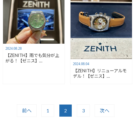
2024.08.28
【ZENITH】雨でも気分が上
がる！【ゼニス】
2024.08.04
03.9400.670/61.I001
【ZENITH】リニューアルモ
デル！【ゼニス】
03.A384.400/385.C855
前へ
1
2
3
次へ