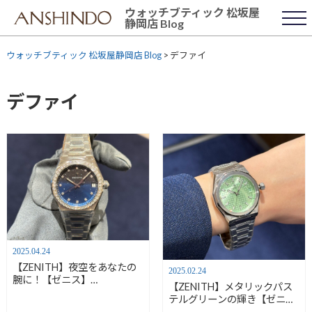
Skip
ウォッチブティック 松坂屋
to
静岡店 Blog
content
ウォッチブティック 松坂屋静岡店 Blog
>
デファイ
デファイ
2025.04.24
【ZENITH】夜空をあなたの
2025.02.24
腕に！【ゼニス】
【ZENITH】メタリックパス
16.9200.670/01.MI001
テルグリーンの輝き【ゼニ
ス】03.9400.670/61.I001