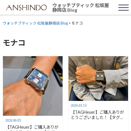
Skip
ウォッチブティック 松坂屋
to
静岡店 Blog
content
ウォッチブティック 松坂屋静岡店 Blog
>
モナコ
モナコ
2026.03.13
【TAGHeuer】ご購入ありが
とうございました！【タグ・
2026.06.05
ホイヤー】
【TAGHeuer】ご購入ありが
CAW211P.FC6356