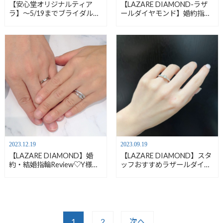
【安心堂オリジナルティア
【LAZARE DIAMOND-ラザ
ラ】～5/19までブライダルフ
ールダイヤモンド】婚約指輪
ェア開催中です
【安心堂沼
×結婚指輪
おすすめのセッ
津店】
トリング【安心堂沼津店】
2023.12.19
2023.09.19
【LAZARE DIAMOND】婚
【LAZARE DIAMOND】スタ
約・結婚指輪Review♡Y様、
ッフおすすめラザールダイヤ
A様おめでとうございます！
モンド婚約指輪【安心堂沼津
【安心堂沼津店】
店】
1
2
次へ