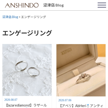
Skip
沼津店 Blog
to
content
沼津店 Blog
>
エンゲージリング
エンゲージリング
2026.08.07
2026.07.06
【lazarediamond】ラザール
【アベリ】AbHeri
アンティ