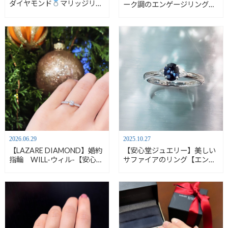
ダイヤモンド
マリッジリン
ーク調のエンゲージリング
グ【安心堂沼津店】
【安心堂沼津店】
2026.06.29
2025.10.27
【LAZARE DIAMOND】婚約
【安心堂ジュエリー】美しい
指輪 WILL-ウィル-【安心堂
サファイアのリング【エンゲ
沼津店】
ージリングとしてもおすす
め】