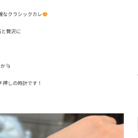
麗なクラシックカレ
石と贅沢に
やか
チ押しの時計です！