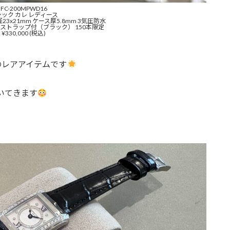
FC-200MPWD16
シック カレ レディース
3x21mm ケース厚5.8mm 3気圧防水
ーストラップ付（ブラック） 150本限定
¥330,000 (税込)
のレアアイテムです
いてきます