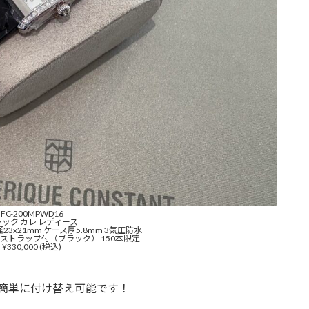
FC-200MPWD16
シック カレ レディース
3x21mm ケース厚5.8mm 3気圧防水
ーストラップ付（ブラック） 150本限定
¥330,000 (税込)
簡単に付け替え可能です！