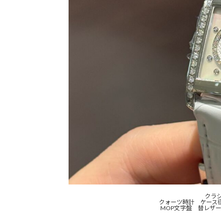
クラ
クォーツ時計 ケース径2
MOP文字盤 替レザ