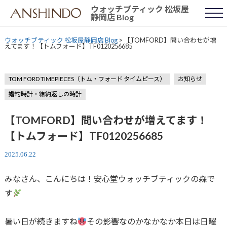
Skip
ウォッチブティック 松坂屋
to
静岡店 Blog
content
ウォッチブティック 松坂屋静岡店 Blog
>
【TOMFORD】問い合わせが増
えてます！【トムフォード】TF0120256685
TOM FORD TIMEPIECES（トム・フォード タイムピース）
お知らせ
婚約時計・結納返しの時計
【TOMFORD】問い合わせが増えてます！
【トムフォード】TF0120256685
2025.06.22
みなさん、こんにちは！安心堂ウォッチブティックの森で
す
暑い日が続きますね
その影響なのかなかなか本日は日曜