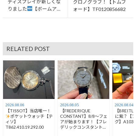
ディスプレイが新しくな
クロノグラフ！【トムフ
りました
【ボームア…
ォード】TF0120856682
RELATED POST
2026.08.06
2026.08.05
2026.08.04
【TISSOT】当店唯一！
【FREDERIQUE
【BREIT
ポケットウォッチ【テ
CONSTANT】8/8～フェ
に紫？【
ィソ】
アが始まります！【フレ
グ】A1032
T862.410.19.292.00
デリックコンスタント】
FC-120LB3S6