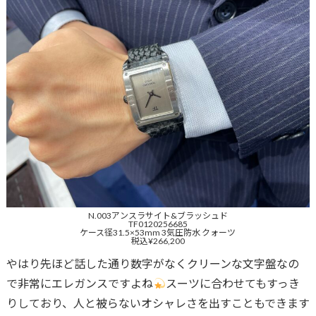
N.003アンスラサイト&ブラッシュド
TF0120256685
ケース径31.5×53mm 3気圧防水 クォーツ
税込¥266,200
やはり先ほど話した通り数字がなくクリーンな文字盤なの
で非常にエレガンスですよね
スーツに合わせてもすっき
りしており、人と被らないオシャレさを出すこともできます