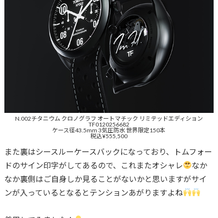
N.002チタニウム クロノグラフ オートマチック リミテッドエディション
TF0120256682
ケース径43.5mm 3気圧防水 世界限定150本
税込¥555,500
また裏はシースルーケースバックになっており、トムフォー
ドのサイン印字がしてあるので、これまたオシャレ
なか
なか裏側はご自身しか見ることがないかと思いますがサイ
ンが入っているとなるとテンションあがりますよね