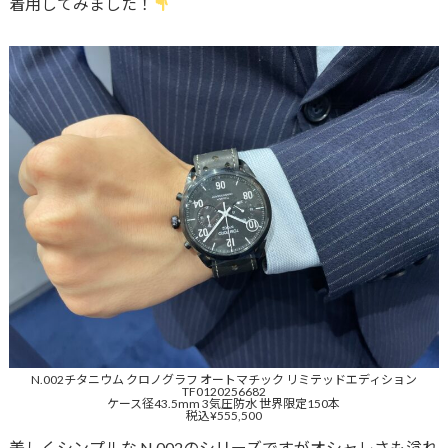
着用してみました！
N.002チタニウム クロノグラフ オートマチック リミテッドエディション
TF0120256682
ケース径43.5mm 3気圧防水 世界限定150本
税込¥555,500
美しくシンプルな N.002のシリーズですがオシャレさも溢れ