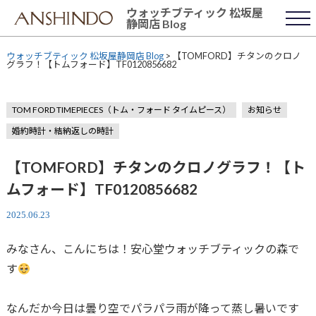
Skip
ウォッチブティック 松坂屋
to
静岡店 Blog
content
ウォッチブティック 松坂屋静岡店 Blog
>
【TOMFORD】チタンのクロノ
グラフ！【トムフォード】TF0120856682
TOM FORD TIMEPIECES（トム・フォード タイムピース）
お知らせ
婚約時計・結納返しの時計
【TOMFORD】チタンのクロノグラフ！【ト
ムフォード】TF0120856682
2025.06.23
みなさん、こんにちは！安心堂ウォッチブティックの森で
す
なんだか今日は曇り空でパラパラ雨が降って蒸し暑いです