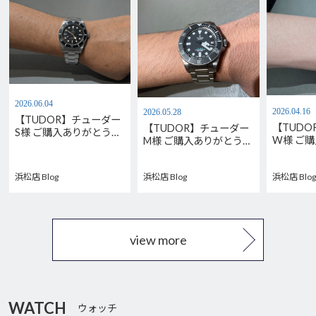
2026.06.04
2026.04.16
2026.05.28
【TUDOR】チューダー
【TUD
【TUDOR】チューダー
S様 ご購入ありがとうご
W様 ご
M様 ご購入ありがとうご
ざいます。M79000N-
ございま
ざいます。
0001
M7939G1
M2543C1A7NU-0001
浜松店 Blog
浜松店 Blog
浜松店 Blog
view more
WATCH
ウォッチ