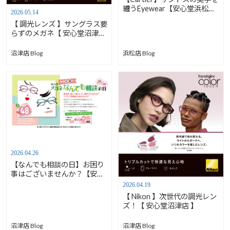
纏うEyewear【安心堂浜松
2026.05.14
店】
【 調光レンズ 】サングラス要
らずのメガネ【 安心堂沼津店
】
浜松店 Blog
沼津店 Blog
2026.04.26
【なんでも相談の日】お困り
事はございませんか？【安心
堂沼津店】
2026.04.19
【 Nikon 】次世代の調光レン
ズ！【 安心堂沼津店 】
沼津店 Blog
沼津店 Blog