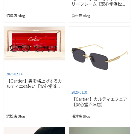
づらくなっていませんか?【安
リーフレーム【安心堂浜松
心堂沼津店】
店】
沼津店 Blog
浜松店 Blog
2026.02.14
【Cartier】男を格上げするカ
ルティエの装い【安心堂浜松
店】
2026.01.31
【Cartier】カルティエフェア
【安心堂沼津店】
浜松店 Blog
沼津店 Blog