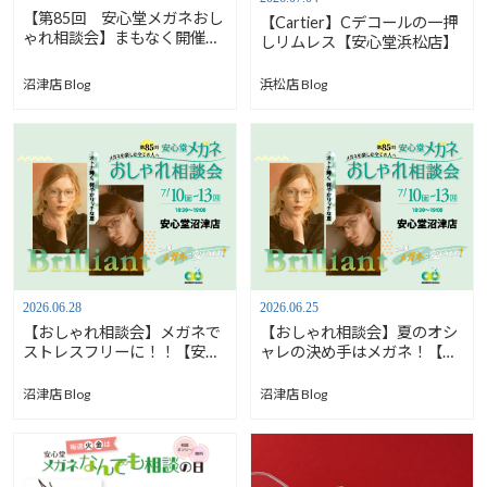
【第85回 安心堂メガネおし
【Cartier】Cデコールの一押
ゃれ相談会】まもなく開催で
しリムレス【安心堂浜松店】
す！【安心堂沼津店】
沼津店 Blog
浜松店 Blog
2026.06.28
2026.06.25
【おしゃれ相談会】メガネで
【おしゃれ相談会】夏のオシ
ストレスフリーに！！【安心
ャレの決め手はメガネ！【安
堂沼津店】
心堂沼津店】
沼津店 Blog
沼津店 Blog