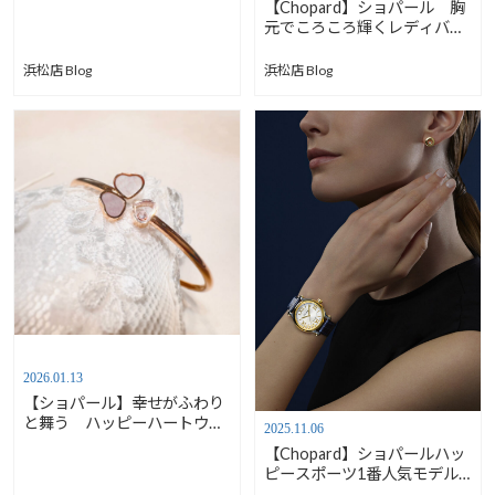
【Chopard】ショパール 胸
計展3/26～29】
元でころころ輝くレディバー
ド 2026.3.26-29 春の宝飾
展開催
浜松店 Blog
浜松店 Blog
2026.01.13
【ショパール】幸せがふわり
と舞う ハッピーハートウィ
2025.11.06
ングの魔法
【Chopard】ショパールハッ
ピースポーツ1番人気モデル
【安心堂沼津店】