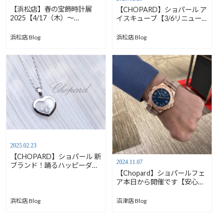
【浜松店】春の宝飾時計展
【CHOPARD】ショパール ア
2025【4/17（木）〜
イスキューブ【3/6リニュー
4/20（日）】
アルオープン】
浜松店 Blog
浜松店 Blog
2025.02.23
【CHOPARD】ショパール 新
2024.11.07
ブランド！踊るハッピーダイ
【Chopard】ショパールフェ
ヤモンド【3/6リニューアル
ア本日から開催です【安心堂
オープン】
沼津店】
浜松店 Blog
沼津店 Blog