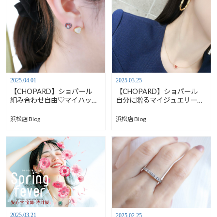
2025.04.01
2025.03.25
【CHOPARD】ショパール
【CHOPARD】ショパール
組み合わせ自由♡マイハッピ
自分に贈るマイジュエリー♥
ーハートピアス【4/17～20
マイハッピーハート♡【4/17
春の宝飾時計展】
～20 春の宝飾時計展】
浜松店 Blog
浜松店 Blog
2025.03.21
2025.02.25