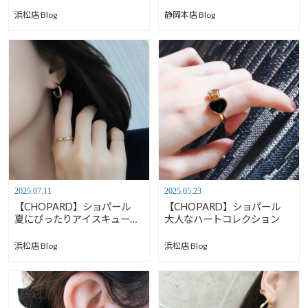
た！【静岡メガネ店】
浜松店 Blog
静岡本店 Blog
2025.07.11
2025.05.23
【CHOPARD】ショパール
【CHOPARD】ショパール
夏にぴったりアイスキューブ
大人なハートコレクション
ピアス【7月14日価格改定】
浜松店 Blog
浜松店 Blog