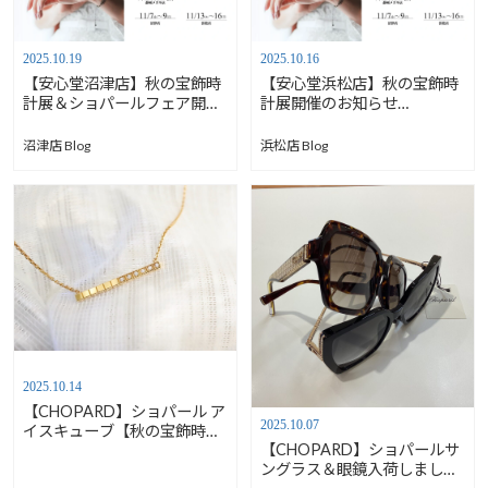
2025.10.19
2025.10.16
【安心堂沼津店】秋の宝飾時
【安心堂浜松店】秋の宝飾時
計展＆ショパールフェア開催
計展開催のお知らせ
のお知らせ【11/7－9】
【11/13‐16】
沼津店 Blog
浜松店 Blog
2025.10.14
【CHOPARD】ショパール ア
2025.10.07
イスキューブ【秋の宝飾時計
【CHOPARD】ショパールサ
展11/13～16】
ングラス＆眼鏡入荷しまし