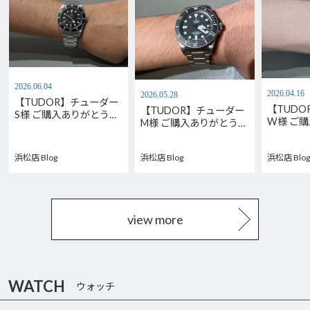
2026.06.04
2026.04.16
2026.05.28
【TUDOR】チューダー
【TUD
【TUDOR】チューダー
S様 ご購入ありがとうご
W様 ご
M様 ご購入ありがとうご
ざいます。M79000N-
ございま
ざいます。
0001
M7939G1
M2543C1A7NU-0001
浜松店 Blog
浜松店 Blog
浜松店 Blog
view more
WATCH
ウォッチ