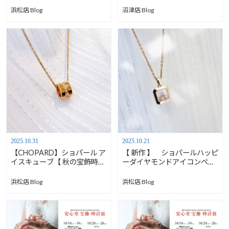
浜松店 Blog
沼津店 Blog
2025.10.31
2025.10.21
【CHOPARD】ショパール ア
【 新作 】 ショパールハッピ
イスキューブ【 秋の宝飾時計
ーダイヤモンドアイコンペン
展11/13-16 】
ダント【 秋の宝飾時計展
11/13-16 】
浜松店 Blog
浜松店 Blog