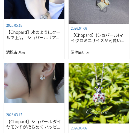
2026.05.19
2026.04.06
【Chopard】氷のようにクー
【Chopard】(ショパール)マ
ルで上品 ショパール『アイ
イクロミニサイズが可愛い
スキューブ リング』
【安心堂沼津店】
浜松店 Blog
沼津店 Blog
2026.03.17
【Chopard】ショパール ダイ
ヤモンドが揺らめく ハッピー
2026.03.06
ハートウィング【春の宝飾時