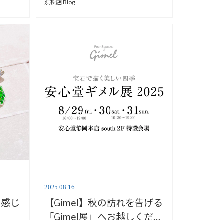
浜松店 Blog
2025.08.16
を感じ
【Gimel】秋の訪れを告げる
】
「Gimel展」へお越しくださ