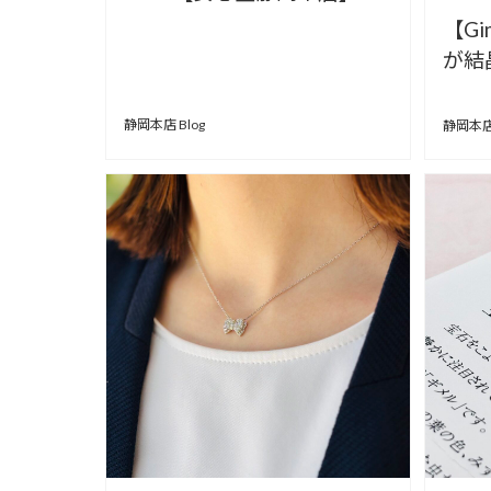
【G
が結
【安
静岡本店 Blog
静岡本店 