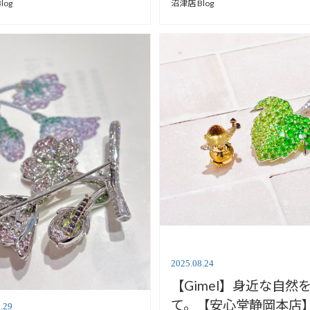
沼津店 Blog
log
2025.08.24
【Gimel】身近な自然
て。【安心堂静岡本店
.29