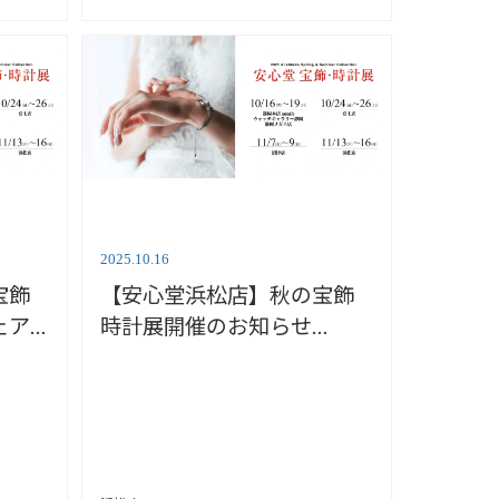
2025.10.16
宝飾
【安心堂浜松店】秋の宝飾
ェア
時計展開催のお知らせ
－9】
【11/13‐16】