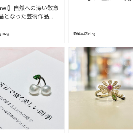
imel】自然への深い敬意
晶となった芸術作品
心堂静岡本店】
静岡本店 Blog
Blog