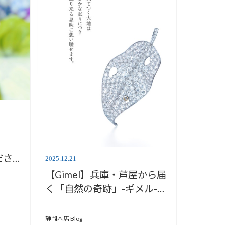
ださい
2025.12.21
【Gimel】兵庫・芦屋から届
く「自然の奇跡」-ギメル-
【安心堂静岡本店】
静岡本店 Blog