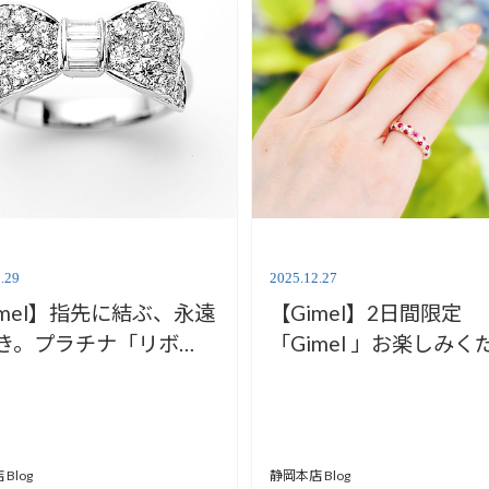
.29
2025.12.27
imel】指先に結ぶ、永遠
【Gimel】2日間限定
き。プラチナ「リボ
「Gimel 」お楽しみく
リングのご紹介【安心
【安心堂静岡本店】
岡本店】
Blog
静岡本店 Blog