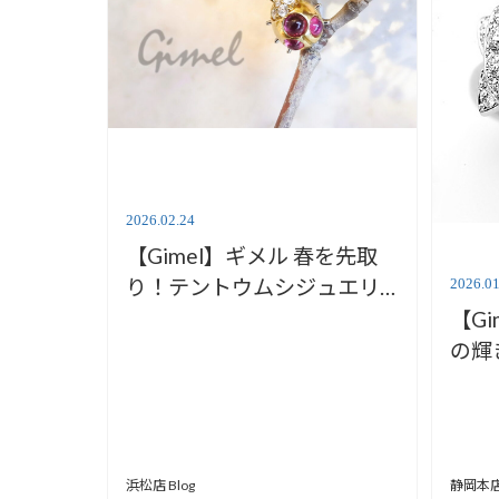
2026.02.24
【Gimel】ギメル 春を先取
り！テントウムシジュエリ
2026.01
ー【価格改定2026年3月1
【G
日】
の輝
ン」
堂静
静岡本店 
浜松店 Blog