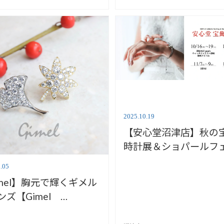
2025.10.19
【安心堂沼津店】秋の
時計展＆ショパールフ
開催のお知らせ【11/7
.05
imel】胸元で輝くギメル
ンズ【Gimel
12/13&14】