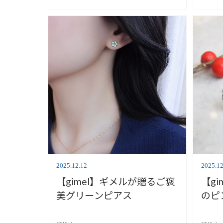
2025.12.12
2025.12
【gimel】ギメルが贈るご褒
【g
美グリーンピアス
のピ
day