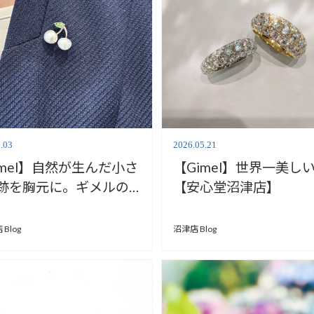
.03
2026.05.21
imel】自然が生んだ小さ
【Gimel】世界一美し
跡を胸元に。ギメルの
【安心堂沼津店】
くらんぼピンズ」【安
静岡本店】
Blog
沼津店 Blog