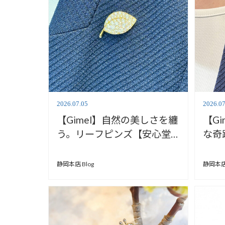
2026.07.05
2026.07
【Gimel】自然の美しさを纏
【G
う。リーフピンズ【安心堂
な奇
静岡本店】
「さ
心堂
静岡本店 Blog
静岡本店 