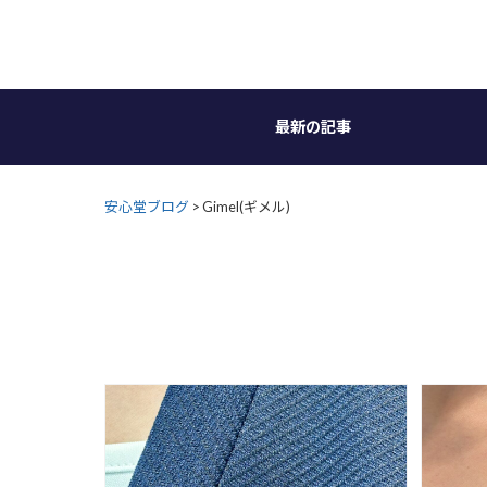
Skip
to
content
最新の記事
安心堂ブログ
>
Gimel(ギメル)