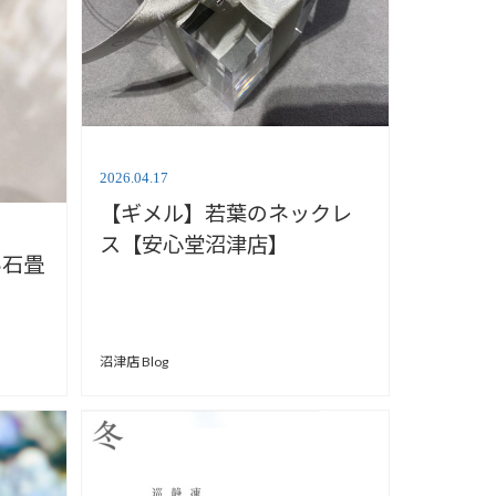
2026.04.17
【ギメル】若葉のネックレ
ス【安心堂沼津店】
い石畳
沼津店 Blog