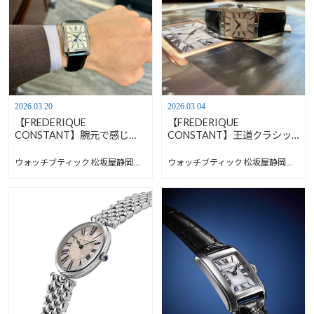
2026.03.20
2026.03.04
【FREDERIQUE
【FREDERIQUE
CONSTANT】腕元で感じ
CONSTANT】王道クラシッ
る、月の満ち欠け【フレデリ
クを、日常に【フレデリック
ックコンスタント】FC-
コンスタント】FC-303S4C6
ウォッチブティック 松坂屋静岡店 Blog
ウォッチブティック 松坂屋静岡店 Blog
333S4C6