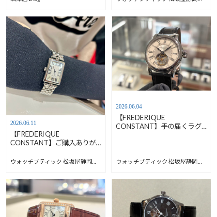
ト】FC-200GR1MC6B
2026.06.04
【FREDERIQUE
2026.06.11
CONSTANT】手の届くラグ
【FREDERIQUE
ジュアリーハートビート【フ
CONSTANT】ご購入ありが
レデリックコンスタント】
とうございました！【フレデ
FC-930EM3H6
リックコンスタント】FC-
ウォッチブティック 松坂屋静岡店 Blog
ウォッチブティック 松坂屋静岡店 Blog
200MPW2AC6B