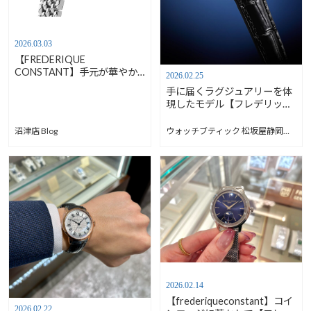
2026.03.03
【FREDERIQUE
CONSTANT】手元が華やか
2026.02.25
になるエレガンスでラグジュ
手に届くラグジュアリーを体
アリーな時計【安心堂沼津
現したモデル【フレデリッ
店】
ク・コンスタント】
沼津店 Blog
ウォッチブティック 松坂屋静岡店 Blog
2026.02.14
【frederiqueconstant】コイ
2026.02.22