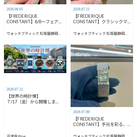
2026.08.05
2026.07.21
【FREDERIQUE
【FREDERIQUE
CONSTANT】8/8～フェアが
CONSTANT】クラシックマ
始まります！【フレデリック
ンシェットフェア開催中！
コンスタント】FC-120LB3S6
【フレデリックコンスタン
ウォッチブティック 松坂屋静岡店 Blog
ウォッチブティック 松坂屋静岡店 Blog
ト】FC-200TU1MC5B
2026.07.12
【世界の時計博】
７/17（金）から開催しま
す！【安心堂沼津店】
2026.07.09
【FREDERIQUE
CONSTANT】手元を彩る、
新しいジュエリーウォッチ
【フレデリックコンスタン
沼津店 Blog
ウォッチブティック 松坂屋静岡店 Blog