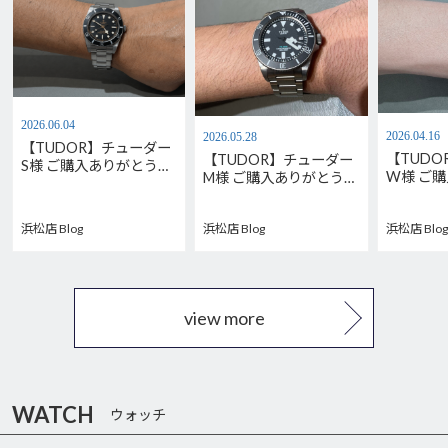
2026.06.04
2026.04.16
2026.05.28
【TUDOR】チューダー
【TUD
【TUDOR】チューダー
S様 ご購入ありがとうご
W様 ご
M様 ご購入ありがとうご
ざいます。M79000N-
ございま
ざいます。
0001
M7939G1
M2543C1A7NU-0001
浜松店 Blog
浜松店 Blog
浜松店 Blog
view more
WATCH
ウォッチ