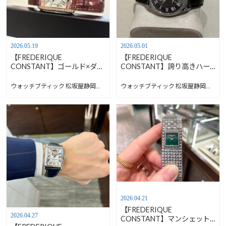
2026.05.19
2026.05.01
【FREDERIQUE
【FREDERIQUE
CONSTANT】ゴールド×ダイ
CONSTANT】誇り高きハー
アモンドで華やかに【フレデ
トビート【フレデリックコン
リックコンスタント】FC-
スタント】FC-310MCK5B6
ウォッチブティック 松坂屋静岡店 Blog
ウォッチブティック 松坂屋静岡店 Blog
200MCD14
2026.04.21
【FREDERIQUE
2026.04.27
CONSTANT】マンシェット