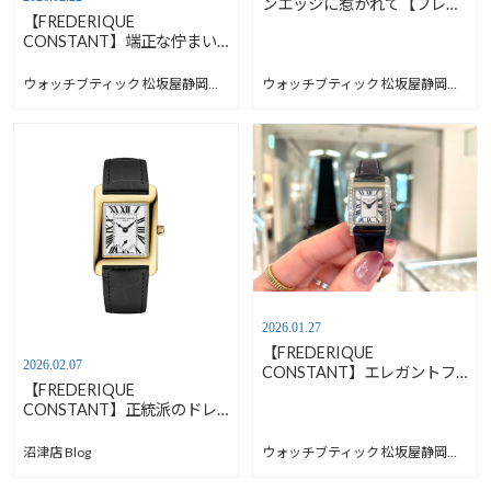
ンエッジに惹かれて【フレデ
【FREDERIQUE
リックコンスタント】FC-
CONSTANT】端正な佇まい
206N3S6B
が魅力のクラシックモデル
【フレデリックコンスタン
ウォッチブティック 松坂屋静岡店 Blog
ウォッチブティック 松坂屋静岡店 Blog
ト】FC-301SWR3B4
2026.01.27
【FREDERIQUE
2026.02.07
CONSTANT】エレガントフ
【FREDERIQUE
ェア終了が近づいてきまし
CONSTANT】正統派のドレ
た！【フレデリックコンスタ
スウォッチ クラシック カ
ント】FC-200WN1CD16
レ スモールセコンド【安心
沼津店 Blog
ウォッチブティック 松坂屋静岡店 Blog
堂沼津店】