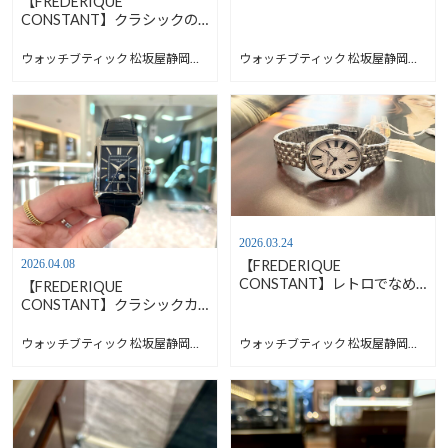
【FREDERIQUE
【フレデリックコンスタン
CONSTANT】クラシックの
ト】FC-200MA1MC6B
美しさを日常に【フレデリッ
クコンスタント】FC-
ウォッチブティック 松坂屋静岡店 Blog
ウォッチブティック 松坂屋静岡店 Blog
310WN4C6
2026.03.24
2026.04.08
【FREDERIQUE
CONSTANT】レトロでなめ
【FREDERIQUE
らかな曲線美【フレデリック
CONSTANT】クラシックカ
コンスタント】FC-
レ ムーンフェイズデビューフ
200MPW2V6B
ェア開催中！【フレデリック
ウォッチブティック 松坂屋静岡店 Blog
ウォッチブティック 松坂屋静岡店 Blog
コンスタント】FC-333N4C6