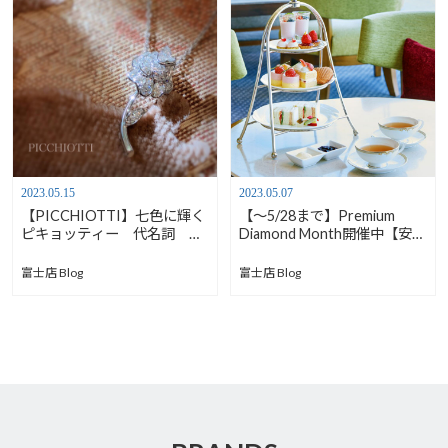
2023.05.15
2023.05.07
【PICCHIOTTI】七色に輝く
【～5/28まで】Premium
ピキョッティー 代名詞 薔
Diamond Month開催中【安心
薇ペンダント【安心堂富士
堂富士店】
店】
富士店 Blog
富士店 Blog