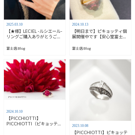
2025.03.10
2024.10.13
【★様】LECIEL -ルシエール-
【明日まで】ピキョッティ個
リングご購入ありがとうござ
展開催中です【安心堂富士
います【安心堂富士店】
店】
富士店 Blog
富士店 Blog
2024.10.10
【PICCHIOTTI】
PICCHIOTTI（ピキョッテ
2023.10.08
ィ）展2024【安心堂富士店】
【PICCHIOTTI】ピキョッテ