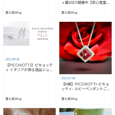
ィ展2023 開催中【安心堂富
士店】
富士店 Blog
富士店 Blog
2023.09.28
【PICCHIOTTI】ピキョッテ
ィ イタリアが誇る逸品ジュエ
リー【安心堂富士店】
2023.07.04
【N様】PICCHIOTTI-ピキョ
ッティ- ルビーペンダントご
購入ありがとうございます／
N024【安心堂富士店】
富士店 Blog
富士店 Blog