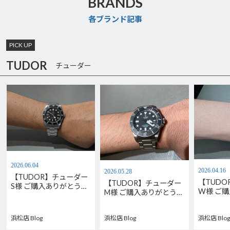
BRANDS
各ブランド記事
PICK UP
TUDOR
チューダー
2026.06.04
2026.04.16
2026.05.28
【TUDOR】チューダー
【TUD
【TUDOR】チューダー
S様 ご購入ありがとうご
W様 ご
M様 ご購入ありがとうご
ざいます。M79000N-
ございま
ざいます。
0001
M7939G1
M2543C1A7NU-0001
浜松店 Blog
浜松店 Blog
浜松店 Blog