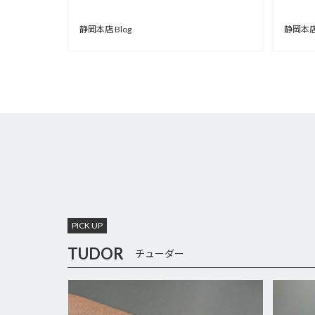
静岡本店south】
【ANSHINDOウォッチギャ
静岡本店 Blog
静岡本店 
ラリー静岡】
PICK UP
TUDOR
チューダー