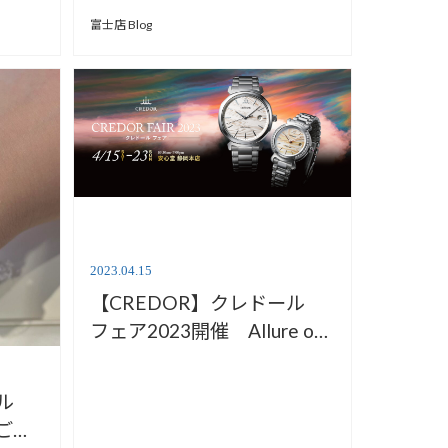
③～
富士店 Blog
2023.04.15
【CREDOR】クレドール
フェア2023開催 Allure of
Luxury【安心堂静岡本店】
ール
xご紹