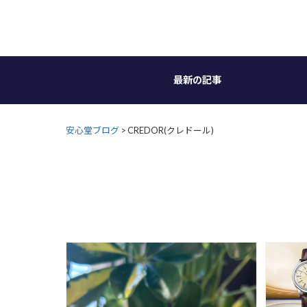
Skip
to
content
最新の記事
安心堂ブログ
>
CREDOR(クレドール)