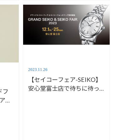
2023.11.26
【セイコーフェア-SEIKO】
安心堂富士店で待ちに待っ
ドフ
たホリデーシーズンが到
ェアの
来！
店】