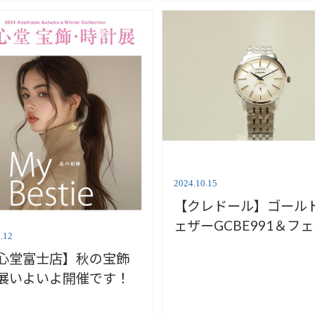
2024.10.15
【クレドール】ゴール
ェザーGCBE991＆フ
.12
お知らせ【安心堂富士
心堂富士店】秋の宝飾
展いよいよ開催です！