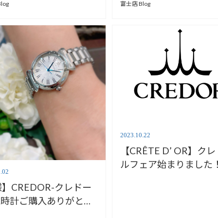
富士店 Blog
log
2023.10.22
【CRÊTE D’ OR】ク
ルフェア始まりました
.02
【安心堂富士店】
様】CREDOR-クレドー
腕時計ご購入ありがとう
います／GSAS939【安