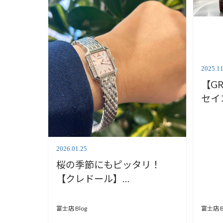
2025.11
【GR
セイ
【安
2026.01.25
桜の季節にもピッタリ！
【クレドール】
GSTE887【安心堂富士店】
富士店 Blog
富士店 B