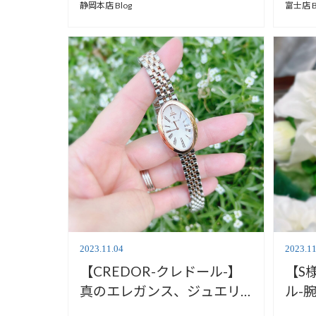
静岡本店 Blog
富士店 B
2023.11.04
2023.11
【CREDOR-クレドール-】
【S
真のエレガンス、ジュエリ
ル-
ーウォッチをご紹介【安心
ござ