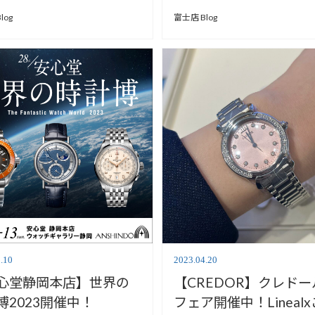
富士店】
log
富士店 Blog
.10
2023.04.20
心堂静岡本店】世界の
【CREDOR】クレド
博2023開催中！
フェア開催中！Lineal