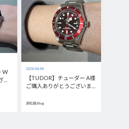
2026.04.09
 W
【TUDOR】チューダー A様
ざい
ご購入ありがとうございま
U-
す。M7939A1A0RU-0002
浜松店 Blog