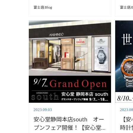
堂富士店】
心堂
富士店 Blog
富士店 B
2023.09.03
2023.08
安心堂静岡本店south オー
【安
プンフェア開催！【安心堂
時計