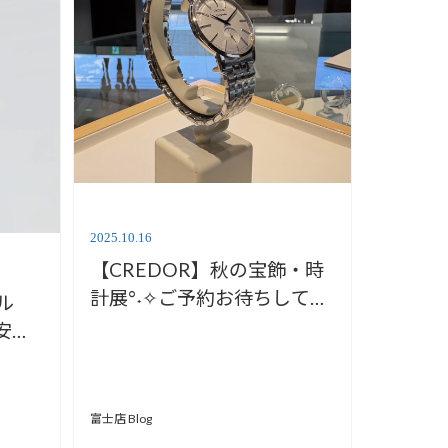
2025.10.16
【CREDOR】秋の宝飾・時
計展°˖✧ご予約お待ちしてお
ル
ります【安心堂富士店】
安心
富士店 Blog