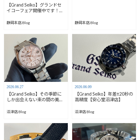
【Grand Seiko】グランドセ
イコーフェア開催中です！！
【安心堂静岡本店south】
静岡本店 Blog
静岡本店 Blog
2026.06.27
2026.06.09
【Grand Seiko】その季節に
【Grand Seiko】年差±20秒の
しか出会えない束の間の美し
高精度【安心堂沼津店】
さ【安心堂沼津店】
沼津店 Blog
沼津店 Blog