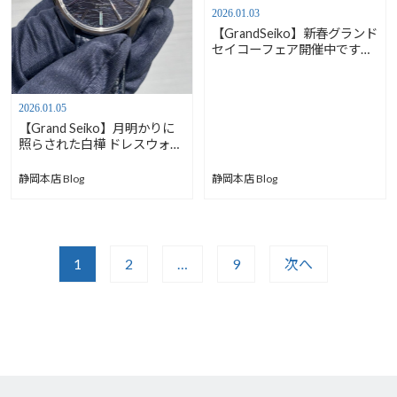
2026.01.03
【GrandSeiko】新春グランド
セイコーフェア開催中です！
【安心堂静岡本店south】
2026.01.05
【Grand Seiko】月明かりに
照らされた白樺 ドレスウォッ
チご紹介！【安心堂静岡本店
south】
静岡本店 Blog
静岡本店 Blog
1
2
…
9
次へ