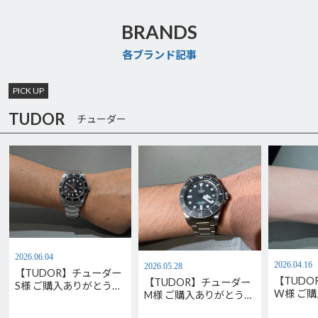
BRANDS
各ブランド記事
PICK UP
TUDOR
チューダー
2026.06.04
2026.04.16
2026.05.28
【TUDOR】チューダー
【TUD
【TUDOR】チューダー
S様 ご購入ありがとうご
W様 ご
M様 ご購入ありがとうご
ざいます。M79000N-
ございま
ざいます。
0001