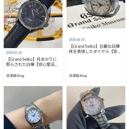
2026.04.18
【Grand Seiko】壮麗な白樺
林を表現したダイヤル【安心
2026.05.16
堂沼津店】
【Grand Seiko】月あかりに
照らされた白樺【安心堂沼津
店】
沼津店 Blog
沼津店 Blog