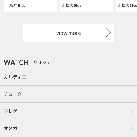
M7939G1
M2543C1A7NU-0001
浜松店 Blog
浜松店 Blog
浜松店 Blog
view more
WATCH
ウォッチ
カルティエ
チューダー
ブレゲ
オメガ