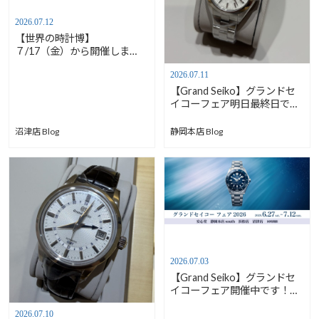
2026.07.12
【世界の時計博】
７/17（金）から開催しま
す！【安心堂沼津店】
2026.07.11
【Grand Seiko】グランドセ
イコーフェア明日最終日で
す！レディースモデルご紹
介！【安心堂静岡本店
沼津店 Blog
静岡本店 Blog
south】
2026.07.03
【Grand Seiko】グランドセ
イコーフェア開催中です！！
【安心堂静岡本店south】
2026.07.10