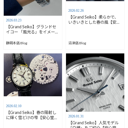
2026.02.26
【Grand Seiko】柔らかで、
2026.03.23
いきいきとした春の風【安心
【Grand Seiko】グランドセ
堂沼津店】
イコー 「風光る」をイメージ
したクォーツモデルご紹介！
【安心堂静岡本店south】
静岡本店 Blog
沼津店 Blog
2026.02.10
【Grand Seiko】春の陽射し
2026.01.31
に輝く雪どけの雫【安心堂沼
津店】
【Grand Seiko】人気モデル
「白樺」をご紹介【安心堂静