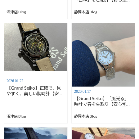
岡本店south】
沼津店 Blog
静岡本店 Blog
2026.01.22
【Grand Seiko】正確で、見
2026.01.17
やすく、美しい腕時計【安心
【Grand Seiko】「風光る」
堂沼津店】
時計で春を先取り【安心堂静
岡本店south】
沼津店 Blog
静岡本店 Blog