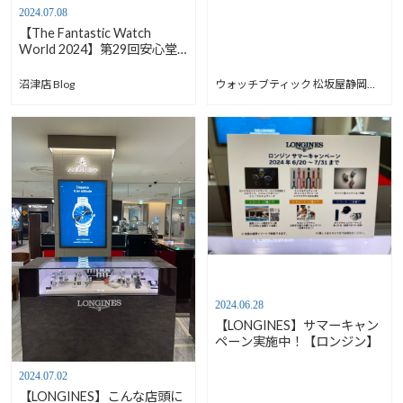
2024.07.08
【The Fantastic Watch
World 2024】第29回安心堂
世界の時計博【安心堂沼津
店】
ウォッチブティック 松坂屋静岡店 Blog
沼津店 Blog
2024.06.28
【LONGINES】サマーキャン
ペーン実施中！【ロンジン】
2024.07.02
【LONGINES】こんな店頭に