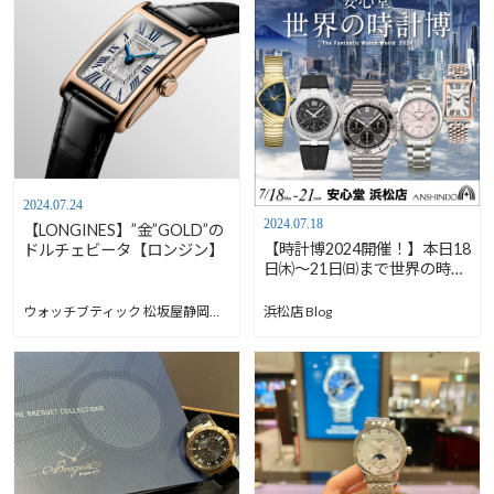
2024.07.24
2024.07.18
【LONGINES】”金”GOLD”の
【時計博2024開催！】本日18
ドルチェビータ【ロンジン】
日㈭～21日㈰まで世界の時計
博開催いたします！ 安心堂
浜松店
ウォッチブティック 松坂屋静岡店 Blog
浜松店 Blog