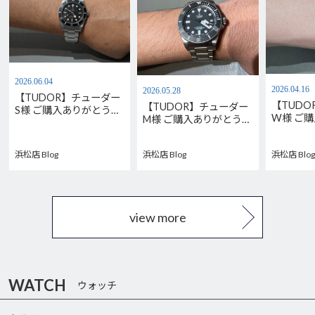
2026.06.04
2026.04.16
2026.05.28
【TUDOR】チューダー
【TUD
【TUDOR】チューダー
S様 ご購入ありがとうご
W様 ご
M様 ご購入ありがとうご
ざいます。M79000N-
ございま
ざいます。
0001
M7939G1
M2543C1A7NU-0001
浜松店 Blog
浜松店 Blog
浜松店 Blog
view more
WATCH
ウォッチ