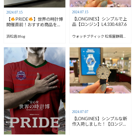
2024.07.15
2024.07.15
【LONGINES】シンプルで上
【
PRIDE
】世界の時計博
品【ロンジン】L4.330.4.87.6
開催直前！おすすめ商品を満
を持してご紹介！Breguet マ
リーン
ウォッチブティック 松坂屋静岡店 Blog
浜松店 Blog
2024.07.07
【LONGINES】シンプルな新
作入荷しました！【ロンジ
ン】L4.330.4.11.2