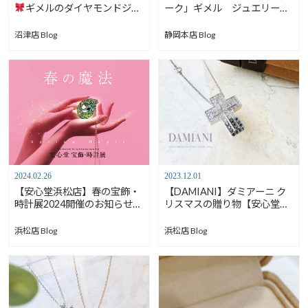
ギメルのダイヤモンドジュ
ーク」ギメル ジュエリーの
エリー【安心堂沼津店】
ご紹介【安心堂静岡本店】
沼津店 Blog
静岡本店 Blog
2024.02.26
2023.12.01
【安心堂浜松店】春の宝飾・
【DAMIANI】ダミアーニ ク
時計展2024開催のお知らせ
リスマスの贈り物【安心堂浜
【3/14(木)－17(日)】
松店】
浜松店 Blog
浜松店 Blog