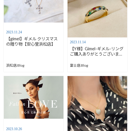
2023.11.24
【gimel】ギメル クリスマス
2023.11.14
の贈り物【安心堂浜松店】
【Y様】Gimel-ギメル-リング
ご購入ありがとうございます
／GR014GM【安心堂富士
店】
浜松店 Blog
富士店 Blog
2023.10.26