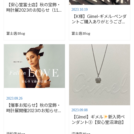
【安心堂富士店】秋の宝飾・
2023.10.19
時計展2023のお知らせ（11月
10日～12日）【フェア情報】
【K様】Gimel-ギメル-ペンダ
ントご購入ありがとうござい
ます／GN002CD【安心堂富
士店】
富士店 Blog
富士店 Blog
2023.09.26
【催事お知らせ】秋の宝飾・
2023.09.08
時計展開催2023のお知らせ
【安心堂浜松店】
【Gimel】ギメル
新入荷ペ
ンダント③【安心堂沼津店】
浜松店 Blog
沼津店 Blog