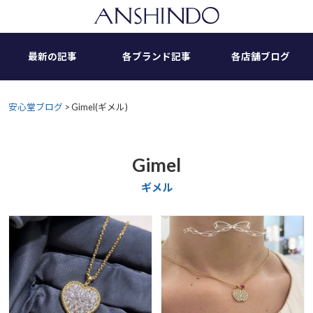
Skip
to
content
最新の記事
各ブランド記事
各店舗ブログ
安心堂ブログ
>
Gimel(ギメル)
Gimel
ギメル