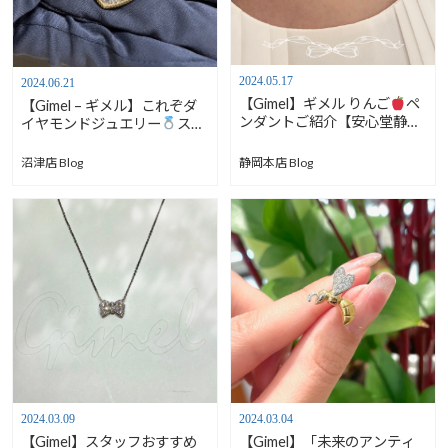
2024.05.17
2024.06.21
【Gimel】ギメル りんご
ペ
【Gimel – ギメル】これぞダ
ンダントご紹介【安心堂静岡
イヤモンドジュエリー
スタ
本店】
ッフのイチオシをご紹介【安
心堂沼津店】
静岡本店 Blog
沼津店 Blog
2024.03.09
2024.03.04
【Gimel】スタッフおすすめ
【Gimel】「未来のアンティ