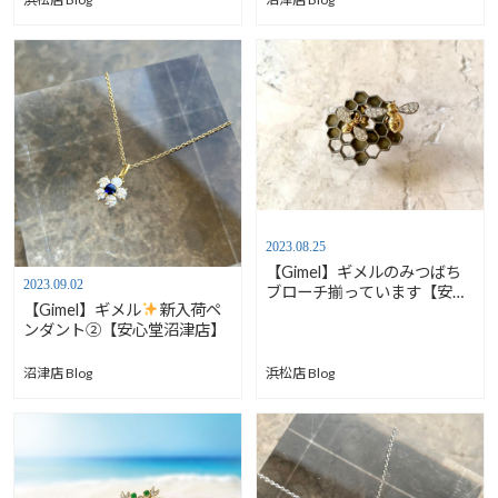
2023.08.25
【Gimel】ギメルのみつばち
2023.09.02
ブローチ揃っています【安心
【Gimel】ギメル
新入荷ペ
堂浜松店】
ンダント②【安心堂沼津店】
沼津店 Blog
浜松店 Blog