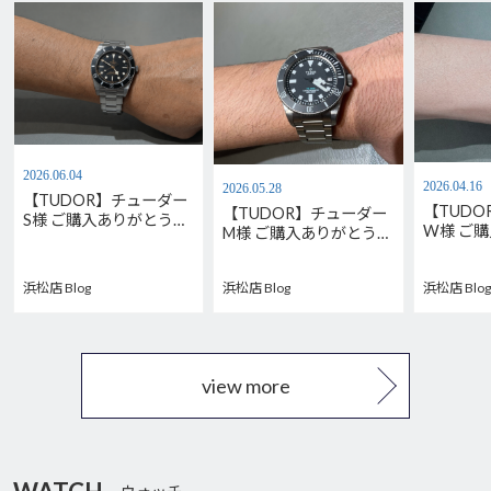
2026.06.04
2026.04.16
2026.05.28
【TUDOR】チューダー
【TUD
【TUDOR】チューダー
S様 ご購入ありがとうご
W様 ご
M様 ご購入ありがとうご
ざいます。M79000N-
ございま
ざいます。
0001
M7939G1
M2543C1A7NU-0001
浜松店 Blog
浜松店 Blog
浜松店 Blog
view more