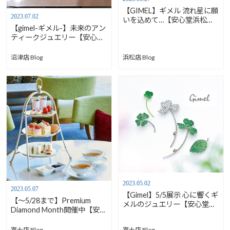
【GIMEL】ギメル 流れ星に願
2023.07.02
いを込めて…【安心堂浜松
【gimel-ギメル-】未来のアン
店】
ティークジュエリー【安心堂
沼津店】
沼津店 Blog
浜松店 Blog
2023.05.02
2023.05.07
【Gimel】5/5展示 心に響くギ
【～5/28まで】Premium
メルのジュエリー【安心堂富
Diamond Month開催中【安心
士店】
堂富士店】
富士店 Blog
富士店 Blog