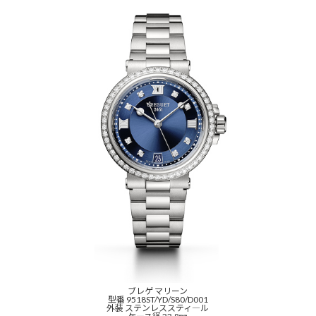
ブレゲ マリーン
型番 9518ST/YD/S80/D001
外装 ステンレススティ―ル