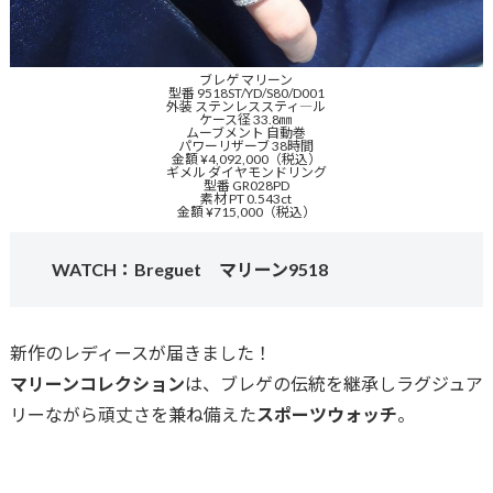
ブレゲ マリーン
型番 9518ST/YD/S80/D001
外装 ステンレススティ―ル
ケース径 33.8㎜
ムーブメント 自動巻
パワーリザーブ 38時間
金額 ¥4,092,000（税込）
ギメル ダイヤモンドリング
型番 GR028PD
素材 PT 0.543ct
金額 ¥715,000（税込）
WATCH：Breguet マリーン9518
新作のレディースが届きました！
マリーンコレクション
は、ブレゲの伝統を継承しラグジュア
リーながら頑丈さを兼ね備えた
スポーツウォッチ
。