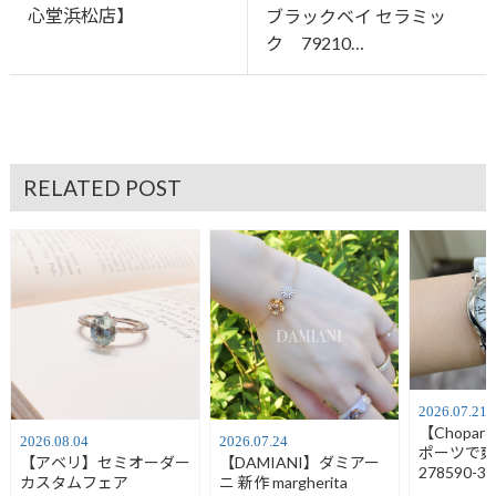
心堂浜松店】
ブラックベイ セラミッ
ク 79210…
RELATED POST
2026.07.21
【Chopa
2026.08.04
2026.07.24
ポーツで
【アベリ】セミオーダー
【DAMIANI】ダミアー
278590-30
カスタムフェア
ニ 新作 margherita