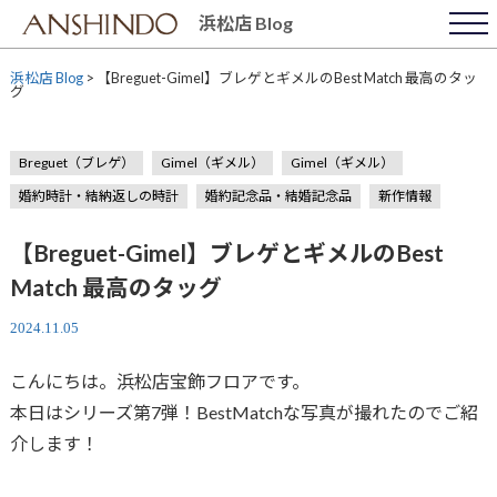
Skip
浜松店 Blog
to
content
浜松店 Blog
>
【Breguet-Gimel】ブレゲとギメルのBest Match 最高のタッ
グ
Breguet（ブレゲ）
Gimel（ギメル）
Gimel（ギメル）
婚約時計・結納返しの時計
婚約記念品・結婚記念品
新作情報
【Breguet-Gimel】ブレゲとギメルのBest
Match 最高のタッグ
2024.11.05
こんにちは。浜松店宝飾フロアです。
本日はシリーズ第7弾！BestMatchな写真が撮れたのでご紹
介します！