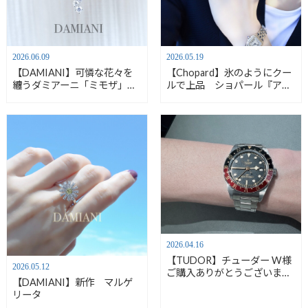
2026.06.09
2026.05.19
【DAMIANI】可憐な花々を
【Chopard】氷のようにクー
纏うダミアーニ「ミモザ」ペ
ルで上品 ショパール『アイ
ンダント 6/20・21 ダミア
スキューブ リング』
ーニフェア開催
2026.04.16
【TUDOR】チューダー W様
2026.05.12
ご購入ありがとうございま
【DAMIANI】新作 マルゲ
す。M7939G1A0NRU-0001
リータ