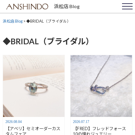
Skip
浜松店 Blog
to
content
浜松店 Blog
>
◆BRIDAL（ブライダル）
◆BRIDAL（ブライダル）
2026.08.04
2026.07.17
【アベリ】セミオーダーカス
【FRED】フレッドフォース
タムフェア
10の憧れジュエリー