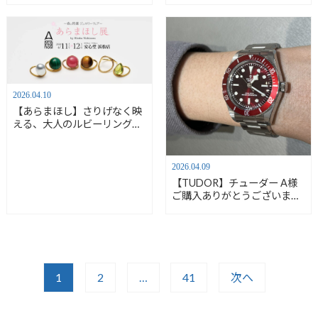
2026.04.10
【あらまほし】さりげなく映
える、大人のルビーリング
あらまほし展 4/11.12開催
2026.04.09
【TUDOR】チューダー A様
ご購入ありがとうございま
す。M7939A1A0RU-0002
1
2
…
41
次へ