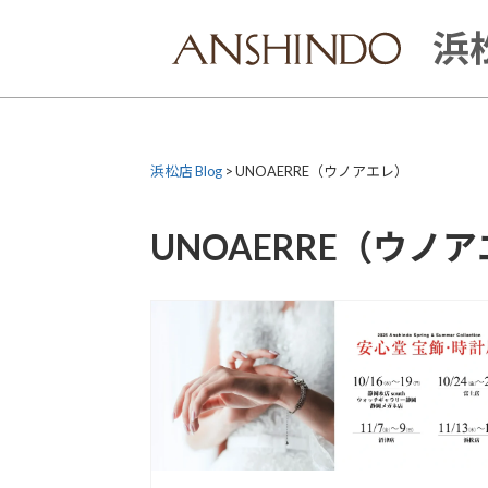
Skip
to
浜松
content
浜松店 Blog
>
UNOAERRE（ウノアエレ）
UNOAERRE（ウノ