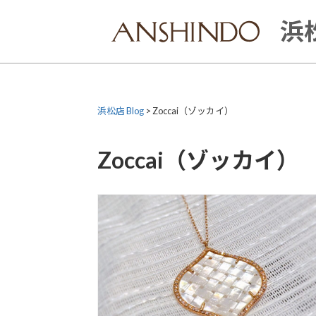
Skip
to
浜松
content
浜松店 Blog
>
Zoccai（ゾッカイ）
Zoccai（ゾッカイ）